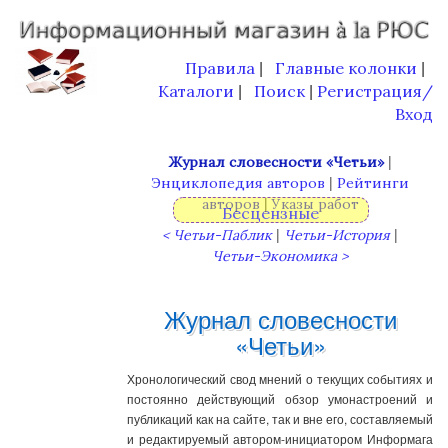
Правила
Главные колонки
|
|
Каталоги
Поиск
Регистрация/
|
|
Вход
|
Журнал словесности «Четьи»
|
Энциклопедия авторов
Рейтинги
|
авторов
Указы работ
Бесцензные
редакторы,
|
|
< Четьи-Паблик
Четьи-История
Четьи-Экономика >
Журнал словесности
«Четьи»
Хронологический свод мнений о текущих событиях и
постоянно действующий обзор умонастроений и
публикаций как на сайте, так и вне его, составляемый
и редактируемый автором-инициатором Информага