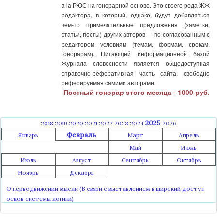
a la РЮС на гонорарной основе. Это своего рода ЖЖ
редактора, в который, однако, будут добавляться
чем-то примечательные предложения (заметки,
статьи, посты) других авторов — по согласованным с
редактором условиям (темам, формам, срокам,
гонорарам). Питающей информационной базой
Журнала словесности является общедоступная
справочно-реферативная часть сайта, свободно
реферируемая самими авторами.
Постный гонорар этого месяца - 1000 руб.
2025
2018
2019
2020
2021
2022
2023
2024
2026
Февраль
Январь
Март
Апрель
Май
Июнь
Июль
Август
Сентябрь
Октябрь
Ноябрь
Декабрь
О перводвижении мысли (В связи с выставлением в широкий доступ
основ системы логики)