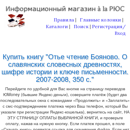
Правила
Главные колонки
|
|
Каталоги
Поиск
Регистрация/
|
|
Вход
Купить книгу "Отье чтение Бояново. О
славянских словесных древностях,
шифре истории и ключе письменности.
2007-2008, 350 с."
Перейдите по удобной для Вас кнопке на страницу переводов
ЮMoney (бывшие Яндекс-деньги), совершите платёж (будет два
последовательных окна с командами «Продолжить» и «Заплатить»
с смс-подтверждением платежа через Ваш телефон, который Вы
указали при регистрации Яндекс-кошелька), вернитесь на сайт, НА
ЭТУ СТРАНИЦУ ОПЛАТЫ ВЫБРАННОЙ КНИГИ, и проверьте
оплату, нажав на нужную кнопку. Если платеж прошел, в поле
«Скачать книгу» появится ссылка для скачивания файла. Если нет