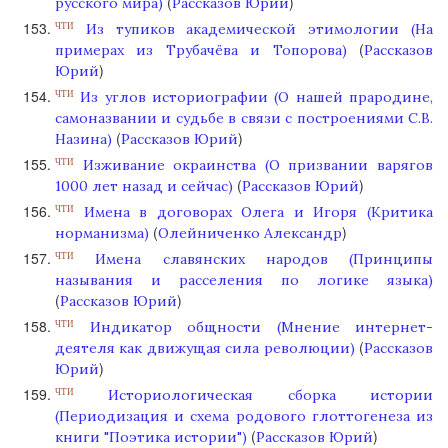
(
)
русского мира)
Рассказов Юрий
Из тупиков академической этимологии (На
ЧТИ
(
примерах из Трубачёва и Топорова)
Рассказов
)
Юрий
Из углов историографии (О нашей прародине,
ЧТИ
самоназвании и судьбе в связи с построениями С.В.
(
)
Назина)
Рассказов Юрий
Изживание окраинства (О призвании варягов
ЧТИ
(
)
1000 лет назад и сейчас)
Рассказов Юрий
Имена в договорах Олега и Игоря (Критика
ЧТИ
(
)
норманизма)
Олейниченко Александр
Имена славянских народов (Принципы
ЧТИ
называния и расселения по логике языка)
(
)
Рассказов Юрий
Индикатор общности (Мнение интернет-
ЧТИ
(
деятеля как движущая сила революции)
Рассказов
)
Юрий
Историологическая сборка истории
ЧТИ
(Периодизация и схема родового глоттогенеза из
(
)
книги "Поэтика истории")
Рассказов Юрий