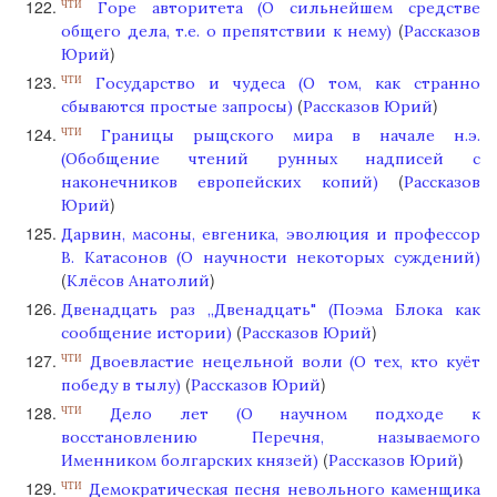
Горе авторитета (О сильнейшем средстве
ЧТИ
(
общего дела, т.е. о препятствии к нему)
Рассказов
)
Юрий
Государство и чудеса (О том, как странно
ЧТИ
(
)
сбываются простые запросы)
Рассказов Юрий
Границы рыщского мира в начале н.э.
ЧТИ
(Обобщение чтений рунных надписей с
(
наконечников европейских копий)
Рассказов
)
Юрий
Дарвин, масоны, евгеника, эволюция и профессор
В. Катасонов (О научности некоторых суждений)
(
)
Клёсов Анатолий
Двенадцать раз „Двенадцать" (Поэма Блока как
(
)
сообщение истории)
Рассказов Юрий
Двоевластие нецельной воли (О тех, кто куёт
ЧТИ
(
)
победу в тылу)
Рассказов Юрий
Дело лет (О научном подходе к
ЧТИ
восстановлению Перечня, называемого
(
)
Именником болгарских князей)
Рассказов Юрий
Демократическая песня невольного каменщика
ЧТИ