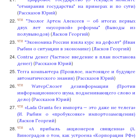
"отмирания государства" на примерах и по сути)
(
)
Рассказов Юрий
"Эколог Артем Алексеев — об итогах первых
ЧТИ
двух лет «мусорной» реформы" (Выводы из
(
)
полувыводов)
Ласков Георгий
"Экономика России взяла курс на дефолт" (Иван
ЧТИ
(
)
Рыбин о ситуации в экономике)
Ласков Георгий
Contrы денег (Частное введение в план постанова
(
)
денег)
Рассказов Юрий
Terra компьютера (Прошлое, настоящее и будущее
(
)
автоматического знания)
Рассказов Юрий
WатерCлозет дезинформации (Против
ЧТИ
информационного шума, подменивающего слово и
(
)
дело)
Рассказов Юрий
«Lada Granta без импорта — это даже не телега»
ЧТИ
(И. Рыбин о «пробуксовке» импортозамещения)
(
)
Ласков Георгий
«А прибыль акционеров священна» (А.
ЧТИ
Виноградов о том, как устроена «Корпорация РФ»)