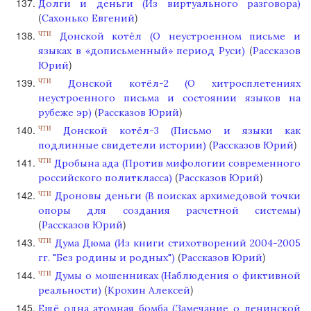
Долги и деньги (Из виртуального разговора)
(
)
Сахонько Евгений
Донской котёл (О неустроенном письме и
ЧТИ
(
языках в «дописьменный» период Руси)
Рассказов
)
Юрий
Донской котёл-2 (О хитросплетениях
ЧТИ
неустроенного письма и состоянии языков на
(
)
рубеже эр)
Рассказов Юрий
Донской котёл-3 (Письмо и языки как
ЧТИ
(
)
подлинные свидетели истории)
Рассказов Юрий
Дробына ада (Против мифологии современного
ЧТИ
(
)
российского политкласса)
Рассказов Юрий
Дроновы деньги (В поисках архимедовой точки
ЧТИ
опоры для создания расчетной системы)
(
)
Рассказов Юрий
Дума Дюма (Из книги стихотворений 2004-2005
ЧТИ
(
)
гг. "Без родины и родных")
Рассказов Юрий
Думы о мошенниках (Наблюдения о фиктивной
ЧТИ
(
)
реальности)
Крохин Алексей
Ещё одна атомная бомба (Замечание о ленинской