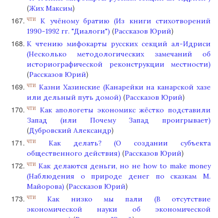
(
)
Жих Максим
К учёному братию (Из книги стихотворений
ЧТИ
(
)
1990-1992 гг. "Диалоги")
Рассказов Юрий
К чтению мифокарты русских секций ал-Идриси
(Несколько методологических замечаний об
историографической реконструкции местности)
(
)
Рассказов Юрий
Казни Хазинские (Канарейки на канарской хазе
ЧТИ
(
)
или дельный путь домой)
Рассказов Юрий
Как апологеты экономикс жёстко подставили
ЧТИ
Запад (или Почему Запад проигрывает)
(
)
Дубровский Александр
Как делать? (О создании субъекта
ЧТИ
(
)
общественного действия)
Рассказов Юрий
Как делаются деньги, но не how to make money
ЧТИ
(Наблюдения о природе денег по сказкам М.
(
)
Майорова)
Рассказов Юрий
Как низко мы пали (В отсутствие
ЧТИ
экономической науки об экономической