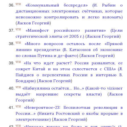
«Коммунальный беспредел» (И. Рыбин о
ЧТИ
дистанционных электронных счётчиках, которые
невозможно контролировать и легко взломать)
(
)
Ласков Георгий
«Манифест российского развития» (Цели
ЧТИ
(
)
стратегической элиты от 2005 г.)
Ласков Георгий
«Много вопросов осталось после «Прямой
ЧТИ
линии» президента» (В. Катасонов об экономике
(
)
по словам Путина и де-факто)
Ласков Георгий
«На что идет расчет? Россия развалится, ее
ЧТИ
сожрет Китай и на этом схлестнется с США» (Л.
Пайдиев о перспективах России в интервью В.
(
)
Бондарю)
Ласков Георгий
«Набиуллина остаётся… Но...» (Какой-то vizioner
ЧТИ
(
выдаёт назревшие секреты власти)
Ласков
)
Георгий
«Невероятное-23: Беспилотная революция в
ЧТИ
России…» (Никита Ростовский о якобы прорыве в
(
)
электротехнике)
Ласков Георгий
«Никогда такого не было и вот опять!» (А.
ЧТИ