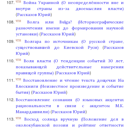
Война Украиной (О неопределённости вне и
ЧТИ
внутри страны из-за двоемыслия власти)
(
)
Рассказов Юрий
Волга или Bulga? (Историографические
ЧТИ
разночтения имени до формирования научной
(
)
установки)
Рассказов Юрий
Волгара по источникам (О русской стране,
ЧТИ
(
существовавшей до Киевской Руси)
Рассказов
)
Юрий
Воля власти (О тенденции событий 30 лет,
ЧТИ
показывающей действительные намерения
(
)
правящей группы)
Рассказов Юрий
Восстановление и чтение текста дощечки 16а
ЧТИ
Влескниги (Неизвестное произведение и событие
(
)
бытия)
Рассказов Юрий
Восстановление сознания (О языковых акцентах
рациональности в связи с акцентом М.К.
(
)
Мамардашвили)
Рассказов Юрий
Восход солнца вручную (Положение дел в
ЧТИ
околокубанской поэзии и рейтинг ответности