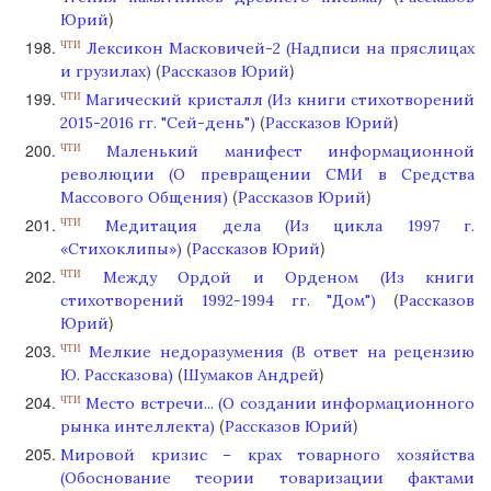
)
Юрий
Лексикон Масковичей-2 (Надписи на пряслицах
ЧТИ
(
)
и грузилах)
Рассказов Юрий
Магический кристалл (Из книги стихотворений
ЧТИ
(
)
2015-2016 гг. "Сей-день")
Рассказов Юрий
Маленький манифест информационной
ЧТИ
революции (О превращении СМИ в Средства
(
)
Массового Общения)
Рассказов Юрий
Медитация дела (Из цикла 1997 г.
ЧТИ
(
)
«Стихоклипы»)
Рассказов Юрий
Между Ордой и Орденом (Из книги
ЧТИ
(
стихотворений 1992-1994 гг. "Дом")
Рассказов
)
Юрий
Мелкие недоразумения (В ответ на рецензию
ЧТИ
(
)
Ю. Рассказова)
Шумаков Андрей
Место встречи... (О создании информационного
ЧТИ
(
)
рынка интеллекта)
Рассказов Юрий
Мировой кризис – крах товарного хозяйства
(Обоснование теории товаризации фактами