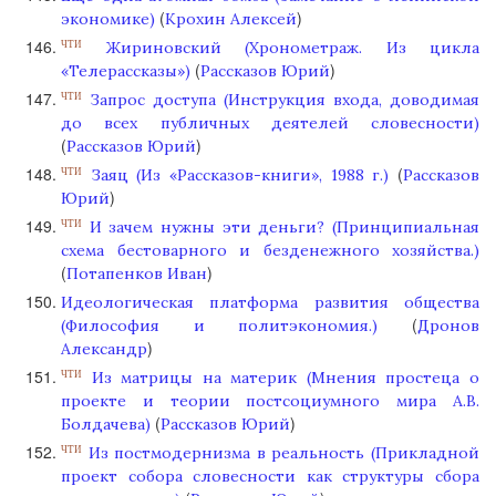
(
)
экономике)
Крохин Алексей
Жириновский (Хронометраж. Из цикла
ЧТИ
(
)
«Телерассказы»)
Рассказов Юрий
Запрос доступа (Инструкция входа, доводимая
ЧТИ
до всех публичных деятелей словесности)
(
)
Рассказов Юрий
(
Заяц (Из «Рассказов-книги», 1988 г.)
Рассказов
ЧТИ
)
Юрий
И зачем нужны эти деньги? (Принципиальная
ЧТИ
схема бестоварного и безденежного хозяйства.)
(
)
Потапенков Иван
Идеологическая платформа развития общества
(
(Философия и политэкономия.)
Дронов
)
Александр
Из матрицы на материк (Мнения простеца о
ЧТИ
проекте и теории постсоциумного мира А.В.
(
)
Болдачева)
Рассказов Юрий
Из постмодернизма в реальность (Прикладной
ЧТИ
проект собора словесности как структуры сбора