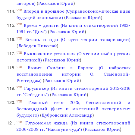
(
)
авторов)
Рассказов Юрий
Вперед в прошлое (Супранеокономическая идея
ЧТИ
(
)
будущей экономики)
Рассказов Юрий
Время – деньги (Из книги стихотворений 1992-
ЧТИ
(
)
1994 гг. "Дом")
Рассказов Юрий
Встань и иди (О сути теории товаризации)
ЧТИ
(
)
Лебедев Николай
Выключение установок (О чтении имён русских
ЧТИ
(
)
летописей)
Рассказов Юрий
Вычит Скифии в Европе (О набросках
ЧТИ
восстановления истории О. Семёновой-
(
)
Роттердам)
Рассказов Юрий
Гаруспикер (Из книги стихотворений 2015-2016
ЧТИ
(
)
гг. "Сей-день")
Рассказов Юрий
Главный итог 2025, бессмысленный и
ЧТИ
беспощадный (Факт и мысленный эксперимент
(
)
будущего)
Дубровский Александр
Глухонемая жажда (Из книги стихотворений
ЧТИ
(
)
2006-2008 гг. "Накануне чуда")
Рассказов Юрий