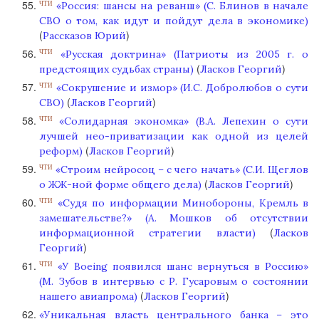
«Россия: шансы на реванш» (С. Блинов в начале
ЧТИ
СВО о том, как идут и пойдут дела в экономике)
(
)
Рассказов Юрий
«Русская доктрина» (Патриоты из 2005 г. о
ЧТИ
(
)
предстоящих судьбах страны)
Ласков Георгий
«Сокрушение и измор» (И.С. Добролюбов о сути
ЧТИ
(
)
СВО)
Ласков Георгий
«Солидарная экономка» (В.А. Лепехин о сути
ЧТИ
лучшей нео-приватизации как одной из целей
(
)
реформ)
Ласков Георгий
«Строим нейросоц – с чего начать» (С.И. Щеглов
ЧТИ
(
)
о ЖЖ-ной форме общего дела)
Ласков Георгий
«Судя по информации Минобороны, Кремль в
ЧТИ
замешательстве?» (А. Мошков об отсутствии
(
информационной стратегии власти)
Ласков
)
Георгий
«У Boeing появился шанс вернуться в Россию»
ЧТИ
(М. Зубов в интервью с Р. Гусаровым о состоянии
(
)
нашего авиапрома)
Ласков Георгий
«Уникальная власть центрального банка – это