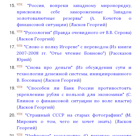
"Россия, вопреки западному миропорядку,
ЧТИ
присвоила себе замороженные Западом
золотовалютные резервы" (А. Кочетов о
(
)
финансовой ситуации)
Ласков Георгий
"Руссология" (Правда очевидного от В.В. Серова)
ЧТИ
(
)
Ласков Георгий
"Слово о полку Игореве" с переводом (Из книги
ЧТИ
(
2007-2008 гг. "Отье чтение Бояново")
Рассказов
)
Юрий
"Снова про деньги" (Из обсуждения сути и
ЧТИ
технологии денежной системы, инициированного
(
)
В. Босовым)
Ласков Георгий
"Способен ли Банк России противостоять
ЧТИ
укреплению рубля с пользой для экономики" (С.
Блинов о финансовой ситуации по воле власти)
(
)
Ласков Георгий
"Страшный СССР на старых фотографиях" (М.
ЧТИ
(
Мирович о том, чего не хочет знать)
Ласков
)
Георгий
"Цифровое" государство (О текущем моменте
ЧТИ