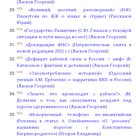
(
)
Ласков Георгий
«Великий, могучий, разговорный» (Н.Ю.
ЧТИ
(
Пахмутова из ЖЖ о языке и стране)
Рассказов
)
Юрий
«Государство Развития» (С.Ю. Глазьев о текущей
ЧТИ
(
)
ситуации и пути выхода из неё)
Ласков Георгий
«Декларация ФНС» (Патриотическая элита в
ЧТИ
(
)
новой редакции 2021 г.)
Ласков Георгий
«Дефицит рабочей силы в России — миф» (В.
ЧТИ
(
)
Катасонов с фактами и деталями)
Ласков Георгий
«Злоупотребление историей» (Одесский
ЧТИ
ученый А.М. Ерёменко о нарративах ВВП и России)
(
)
Ласков Георгий
«Знаете, что происходит с рублем?». (М.
ЧТИ
Делягин о том, как спекулянты колдуют над
(
)
курсом «деревянного»)
Ласков Георгий
«Испорченный телефон» по-византийски
ЧТИ
(Реплика к статье А. Олейниченко «О “росских”
названиях порогов у Константина
(
)
Багрянородного»)
Егоров Владимир