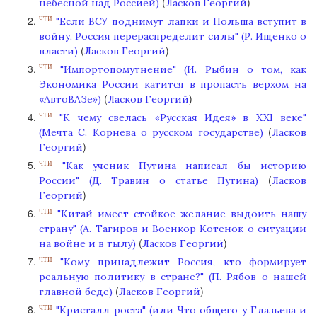
(
)
небесной над Россией)
Ласков Георгий
"Если ВСУ поднимут лапки и Польша вступит в
ЧТИ
войну, Россия перераспределит силы" (Р. Ищенко о
(
)
власти)
Ласков Георгий
"Импортопомутнение" (И. Рыбин о том, как
ЧТИ
Экономика России катится в пропасть верхом на
(
)
«АвтоВАЗе»)
Ласков Георгий
"К чему свелась «Русская Идея» в XXI веке"
ЧТИ
(
(Мечта С. Корнева о русском государстве)
Ласков
)
Георгий
"Как ученик Путина написал бы историю
ЧТИ
(
России" (Д. Травин о статье Путина)
Ласков
)
Георгий
"Китай имеет стойкое желание выдоить нашу
ЧТИ
страну" (А. Тагиров и Военкор Котенок о ситуации
(
)
на войне и в тылу)
Ласков Георгий
"Кому принадлежит Россия, кто формирует
ЧТИ
реальную политику в стране?" (П. Рябов о нашей
(
)
главной беде)
Ласков Георгий
"Кристалл роста" (или Что общего у Глазьева и
ЧТИ