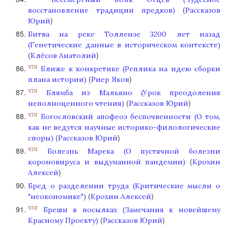
(
восстановление традиции предков)
Рассказов
)
Юрий
Битва на реке Толлензе 3200 лет назад
(Генетические данные в историческом контексте)
(
)
Клёсов Анатолий
Ближе к конкретике (Реплика на идею сборки
ЧТИ
(
)
плана истории)
Риер Яков
Блямба из Мальяно (Урок преодоления
ЧТИ
(
)
неполноценного чтения)
Рассказов Юрий
Богословский апофеоз беспочвенности (О том,
ЧТИ
как не ведутся научные историко-филологические
(
)
споры)
Рассказов Юрий
Болезнь Марека (О пустячной болезни
ЧТИ
(
короновируса и выдуманной пандемии)
Крохин
)
Алексей
Бред о разделении труда (Критические мысли о
(
)
"неокономике")
Крохин Алексей
Бреши в посылках (Замечания к новейшему
ЧТИ
(
)
Красному Проекту)
Рассказов Юрий