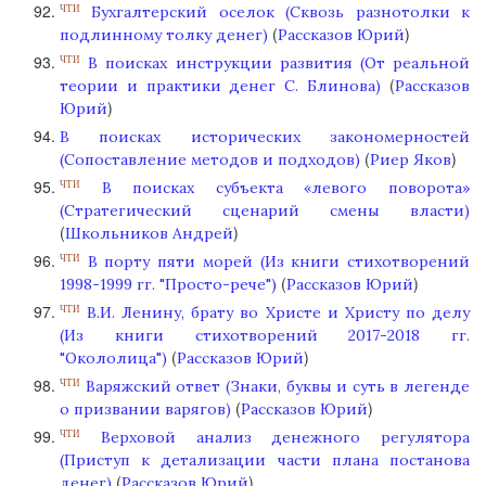
Бухгалтерский оселок (Сквозь разнотолки к
ЧТИ
(
)
подлинному толку денег)
Рассказов Юрий
В поисках инструкции развития (От реальной
ЧТИ
(
теории и практики денег С. Блинова)
Рассказов
)
Юрий
В поисках исторических закономерностей
(
)
(Сопоставление методов и подходов)
Риер Яков
В поисках субъекта «левого поворота»
ЧТИ
(Стратегический сценарий смены власти)
(
)
Школьников Андрей
В порту пяти морей (Из книги стихотворений
ЧТИ
(
)
1998-1999 гг. "Просто-рече")
Рассказов Юрий
В.И. Ленину, брату во Христе и Христу по делу
ЧТИ
(Из книги стихотворений 2017-2018 гг.
(
)
"Окололица")
Рассказов Юрий
Варяжский ответ (Знаки, буквы и суть в легенде
ЧТИ
(
)
о призвании варягов)
Рассказов Юрий
Верховой анализ денежного регулятора
ЧТИ
(Приступ к детализации части плана постанова
(
)
денег)
Рассказов Юрий