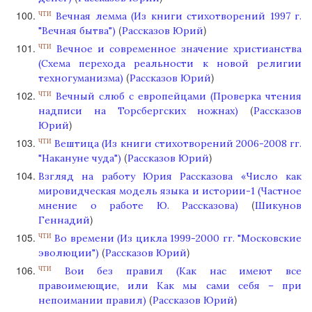
Вечная лемма (Из книги стихотворений 1997 г.
ЧТИ
(
)
"Вечная бытва")
Рассказов Юрий
Вечное и современное значение христианства
ЧТИ
(Схема перехода реальности к новой религии
(
)
техногуманизма)
Рассказов Юрий
Вечный слюб с европейцами (Проверка чтения
ЧТИ
(
надписи на Торсбергских ножнах)
Рассказов
)
Юрий
Вештица (Из книги стихотворений 2006-2008 гг.
ЧТИ
(
)
"Накануне чуда")
Рассказов Юрий
Взгляд на работу Юрия Рассказова «Число как
мировидческая модель языка и истории-1 (Частное
(
мнение о работе Ю. Рассказова)
Шикунов
)
Геннадий
Во времени (Из цикла 1999-2000 гг. "Московские
ЧТИ
(
)
эволюции")
Рассказов Юрий
Вои без правил (Как нас имеют все
ЧТИ
правоимеющие, или Как мы сами себя – при
(
)
непоимании правил)
Рассказов Юрий