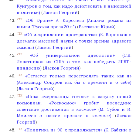
Кунгуров о том, как надо действовать в нынешней
(
)
политике)
Ласков Георгий
«Об Эроне» А. Королева (Анализ романа из
ЧТИ
(
)
книги "Русская проза 20 в.")
Рассказов Юрий
«Об искривлении пространства» (К. Воронков о
ЧТИ
догматах массовой науки с точки зрения здравого
(
)
смысла)
Ласков Георгий
«Об универсальной идеологии» (С.Л.
ЧТИ
Лопатников из США о том, как победить ЛГБТ-
(
)
пиндосию)
Ласков Георгий
«Остается только перестрелять таких, как я»
ЧТИ
(Александр Сокуров как бы о времени и о себе)
(
)
Ласков Георгий
«Пока американцы готовят к запуску новый
ЧТИ
космоплан, «Роскосмос» гробит последние
советские достижения в космосе» (М. Зубов и И.
(
Моисеев о нашем провале в космосе)
Ласков
)
Георгий
«Политика из 90-х продолжается» (К. Бабкин о
ЧТИ