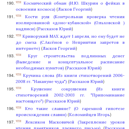
Космический обман (И.Ю. Шкурин о фейках в
ЧТИ
(
)
освоении космоса)
Ласков Георгий
Кости руш (Контрольная проверка чтения
ЧТИ
изолированной «доно-кубанской» (Ольховской )
(
)
надписи)
Рассказов Юрий
Криворукий МАХ ждет 1 апреля, но ему будет не
ЧТИ
до смеха (С.Аксёнов о Неприятии запретов в
(
)
интернете)
Ласков Георгий
Круг строительства подлинных денег
ЧТИ
(Выведение и концептуальное расписание
(
)
необходимых пунктов)
Рассказов Юрий
Кручина слова (Из книги стихотворений 2006-
ЧТИ
(
)
2008 гг. "Накануне чуда")
Рассказов Юрий
Крушение сокрушения (Из книги
ЧТИ
стихотворений 2002-2003 гг. "Припоминание
(
)
настоящего")
Рассказов Юрий
Кто такие славяне? (О гаремной гипотезе
ЧТИ
(
)
происхождения славян)
Коломийцев Игорь
Лексикон Масковичей (Закрепление уроков
ЧТИ
(
чтения памятников древнего письма)
Рассказов