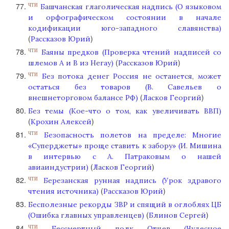
Башчанская глаголическая надпись (О языковом
ЧТИ
и орфографическом состоянии в начале
кодификации юго-западного славянства)
(
)
Рассказов Юрий
Баяны предков (Проверка чтений надписей со
ЧТИ
(
)
шлемов А и В из Негау)
Рассказов Юрий
Без потока денег Россия не останется, может
ЧТИ
остаться без товаров (В. Савельев о
(
)
внешнеторговом балансе РФ)
Ласков Георгий
Без темы (Кое-что о том, как увеличивать ВВП)
(
)
Крохин Алексей
Безопасность полетов на пределе: Многие
ЧТИ
«Суперджеты» проще ставить к забору» (И. Мишина
в интервью с А. Патраковым о нашей
(
)
авиаиндустрии)
Ласков Георгий
Березанская рунная надпись (Урок здравого
ЧТИ
(
)
чтения источника)
Рассказов Юрий
Бесполезные рекорды ЗВР и спящий в оглоблях ЦБ
(
)
(Ошибка главных управленцев)
Блинов Сергей
Бессмертный полк Отцев (Чудесное
ЧТИ