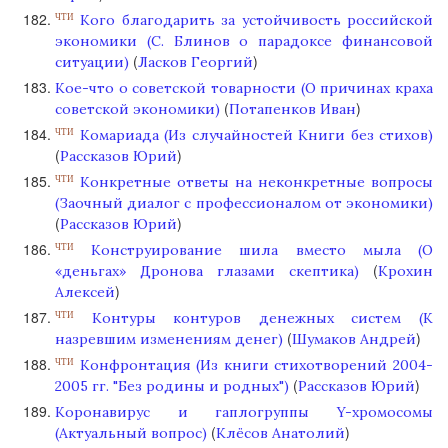
Кого благодарить за устойчивость российской
ЧТИ
экономики (C. Блинов о парадоксе финансовой
(
)
ситуации)
Ласков Георгий
Кое-что о советской товарности (О причинах краха
(
)
советской экономики)
Потапенков Иван
Комариада (Из случайностей Книги без стихов)
ЧТИ
(
)
Рассказов Юрий
Конкретные ответы на неконкретные вопросы
ЧТИ
(Заочный диалог с профессионалом от экономики)
(
)
Рассказов Юрий
Конструирование шила вместо мыла (О
ЧТИ
(
«деньгах» Дронова глазами скептика)
Крохин
)
Алексей
Контуры контуров денежных систем (К
ЧТИ
(
)
назревшим изменениям денег)
Шумаков Андрей
Конфронтация (Из книги стихотворений 2004-
ЧТИ
(
)
2005 гг. "Без родины и родных")
Рассказов Юрий
Коронавирус и гаплогруппы Y-хромосомы
(
)
(Актуальный вопрос)
Клёсов Анатолий