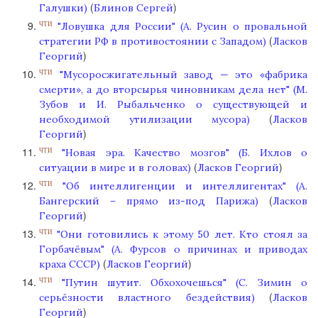
(
)
Галушки)
Блинов Сергей
"Ловушка для России" (А. Русин о провальной
ЧТИ
(
стратегии РФ в противостоянии с Западом)
Ласков
)
Георгий
"Мусоросжигательный завод — это «фабрика
ЧТИ
смерти», а до вторсырья чиновникам дела нет" (М.
Зубов и И. Рыбальченко о существующей и
(
необходимой утилизации мусора)
Ласков
)
Георгий
"Новая эра. Качество мозгов" (Б. Ихлов о
ЧТИ
(
)
ситуации в мире и в головах)
Ласков Георгий
"Об интеллигенции и интеллигентах" (А.
ЧТИ
(
Бангерский – прямо из-под Парижа)
Ласков
)
Георгий
"Они готовились к этому 50 лет. Кто стоял за
ЧТИ
Горбачёвым" (А. Фурсов о причинах и приводах
(
)
краха СССР)
Ласков Георгий
"Путин шутит. Обхохочешься" (С. Зимин о
ЧТИ
(
серьёзности властного бездействия)
Ласков
)
Георгий