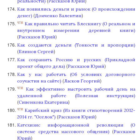
(
)
реальности)
Рассказов Юрий
Как появились деньги и рынок (О происхождении
(
)
денег)
Домченко Валентин
Как правильно читать Влескнигу (О реальном и
ЧТИ
внутреннем измерении деревней книги)
(
)
Рассказов Юрий
Как создаются деньги (Тонкости и пропорции)
(
)
Блинов Сергей
Как сохранить Россию и русских (Прикладной
(
)
проект общего дела)
Рассказов Юрий
Как у нас работать (Об условиях договорного
(
)
соучастия на сайте)
Ласков Георгий
Как эффективно выстроить рабочий день на
ЧТИ
удаленной работе (Полезная инструкция)
(
)
Сивенкова Екатерина
Карибский криз (Из книги стихотворений 2012-
ЧТИ
(
)
2014 гг. "Оселок")
Рассказов Юрий
Катехизис информационной революции (О
(
системе средства массового общения)
Рассказов
)
Юрий