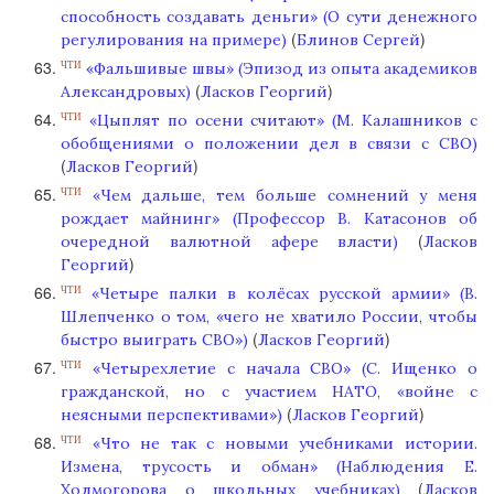
способность создавать деньги» (О сути денежного
(
)
регулирования на примере)
Блинов Сергей
«Фальшивые швы» (Эпизод из опыта академиков
ЧТИ
(
)
Александровых)
Ласков Георгий
«Цыплят по осени считают» (М. Калашников с
ЧТИ
обобщениями о положении дел в связи с СВО)
(
)
Ласков Георгий
«Чем дальше, тем больше сомнений у меня
ЧТИ
рождает майнинг» (Профессор В. Катасонов об
(
очередной валютной афере власти)
Ласков
)
Георгий
«Четыре палки в колёсах русской армии» (В.
ЧТИ
Шлепченко о том, «чего не хватило России, чтобы
(
)
быстро выиграть СВО»)
Ласков Георгий
«Четырехлетие с начала СВО» (С. Ищенко о
ЧТИ
гражданской, но с участием НАТО, «войне с
(
)
неясными перспективами»)
Ласков Георгий
«Что не так с новыми учебниками истории.
ЧТИ
Измена, трусость и обман» (Наблюдения Е.
(
Холмогорова о школьных учебниках)
Ласков