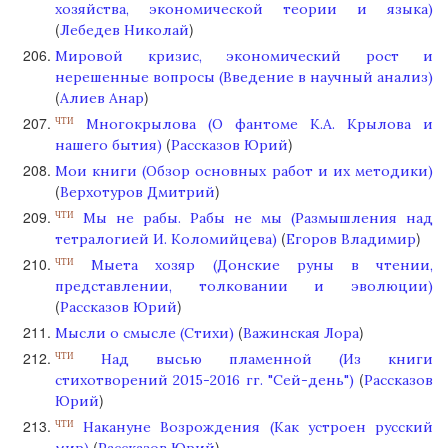
хозяйства, экономической теории и языка)
(
)
Лебедев Николай
Мировой кризис, экономический рост и
нерешенные вопросы (Введение в научный анализ)
(
)
Алиев Анар
Многокрылова (О фантоме К.А. Крылова и
ЧТИ
(
)
нашего бытия)
Рассказов Юрий
Мои книги (Обзор основных работ и их методики)
(
)
Верхотуров Дмитрий
Мы не рабы. Рабы не мы (Размышления над
ЧТИ
(
)
тетралогией И. Коломийцева)
Егоров Владимир
Мыета хозяр (Донские руны в чтении,
ЧТИ
представлении, толковании и эволюции)
(
)
Рассказов Юрий
(
)
Мысли о смысле (Стихи)
Важинская Лора
Над высью пламенной (Из книги
ЧТИ
(
стихотворений 2015-2016 гг. "Сей-день")
Рассказов
)
Юрий
Накануне Возрождения (Как устроен русский
ЧТИ
(
)
мир)
Рассказов Юрий