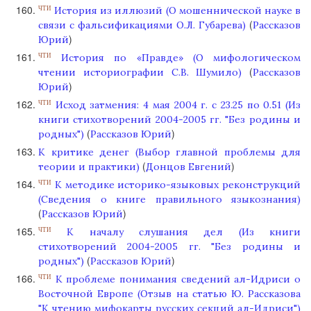
История из иллюзий (О мошеннической науке в
ЧТИ
(
связи с фальсификациями О.Л. Губарева)
Рассказов
)
Юрий
История по «Правде» (О мифологическом
ЧТИ
(
чтении историографии С.В. Шумило)
Рассказов
)
Юрий
Исход затмения: 4 мая 2004 г. с 23.25 по 0.51 (Из
ЧТИ
книги стихотворений 2004-2005 гг. "Без родины и
(
)
родных")
Рассказов Юрий
К критике денег (Выбор главной проблемы для
(
)
теории и практики)
Донцов Евгений
К методике историко-языковых реконструкций
ЧТИ
(Сведения о книге правильного языкознания)
(
)
Рассказов Юрий
К началу слушания дел (Из книги
ЧТИ
стихотворений 2004-2005 гг. "Без родины и
(
)
родных")
Рассказов Юрий
К проблеме понимания сведений ал-Идриси о
ЧТИ
Восточной Европе (Отзыв на статью Ю. Рассказова
"К чтению мифокарты русских секций ал-Идриси")