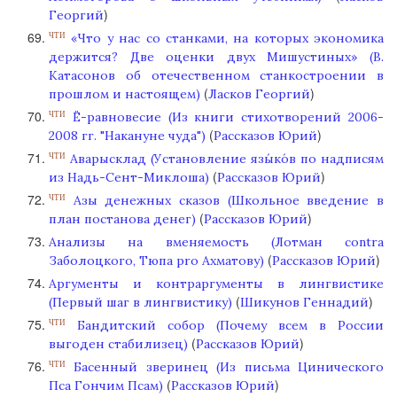
)
Георгий
«Что у нас со станками, на которых экономика
ЧТИ
держится? Две оценки двух Мишустиных» (В.
Катасонов об отечественном станкостроении в
(
)
прошлом и настоящем)
Ласков Георгий
Ё-равновесие (Из книги стихотворений 2006-
ЧТИ
(
)
2008 гг. "Накануне чуда")
Рассказов Юрий
Аварысклад (Установление язы́ко́в по надписям
ЧТИ
(
)
из Надь-Сент-Миклоша)
Рассказов Юрий
Азы денежных сказов (Школьное введение в
ЧТИ
(
)
план постанова денег)
Рассказов Юрий
Анализы на вменяемость (Лотман contra
(
)
Заболоцкого, Тюпа рro Ахматову)
Рассказов Юрий
Аргументы и контраргументы в лингвистике
(
)
(Первый шаг в лингвистику)
Шикунов Геннадий
Бандитский собор (Почему всем в России
ЧТИ
(
)
выгоден стабилизец)
Рассказов Юрий
Басенный зверинец (Из письма Цинического
ЧТИ
(
)
Пса Гончим Псам)
Рассказов Юрий