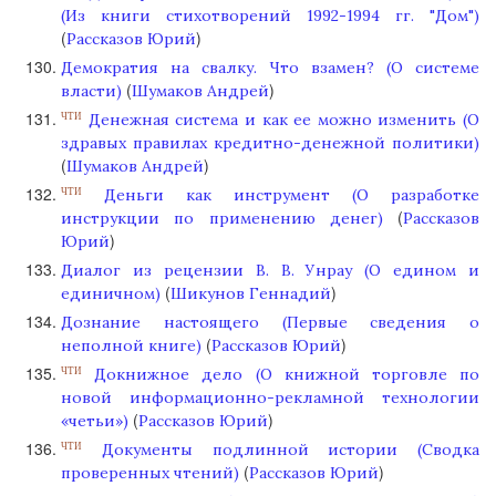
(Из книги стихотворений 1992-1994 гг. "Дом")
(
)
Рассказов Юрий
Демократия на свалку. Что взамен? (О системе
(
)
власти)
Шумаков Андрей
Денежная система и как ее можно изменить (О
ЧТИ
здравых правилах кредитно-денежной политики)
(
)
Шумаков Андрей
Деньги как инструмент (О разработке
ЧТИ
(
инструкции по применению денег)
Рассказов
)
Юрий
Диалог из рецензии В. В. Унрау (О едином и
(
)
единичном)
Шикунов Геннадий
Дознание настоящего (Первые сведения о
(
)
неполной книге)
Рассказов Юрий
Докнижное дело (О книжной торговле по
ЧТИ
новой информационно-рекламной технологии
(
)
«четьи»)
Рассказов Юрий
Документы подлинной истории (Сводка
ЧТИ
(
)
проверенных чтений)
Рассказов Юрий