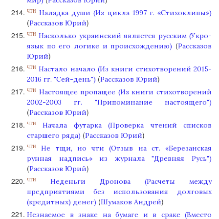
Наладка души (Из цикла 1997 г. «Стихоклипы»)
ЧТИ
(
)
Рассказов Юрий
Насколько украинский является русским (Укро-
ЧТИ
(
язык по его логике и происхождению)
Рассказов
)
Юрий
Настало начало (Из книги стихотворений 2015-
ЧТИ
(
)
2016 гг. "Сей-день")
Рассказов Юрий
Настоящее пропащее (Из книги стихотворений
ЧТИ
2002-2003 гг. "Припоминание настоящего")
(
)
Рассказов Юрий
Начала футарка (Проверка чтений списков
ЧТИ
(
)
старшего ряда)
Рассказов Юрий
Не тщи, но чти (​​​​​​​Отзыв на ст. «Березанская
ЧТИ
рунная надпись» из журнала "Древняя Русь")
(
)
Рассказов Юрий
Неденьги Дронова (Расчеты между
ЧТИ
предприятиями без использования долговых
(
)
(кредитных) денег)
Шумаков Андрей
Незнаемое в знаке на бумаге и в сраке (Вместо