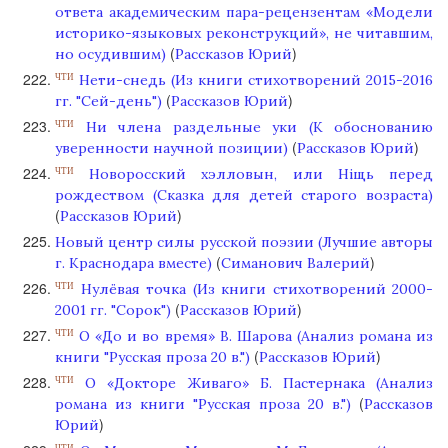
ответа академическим пара-рецензентам «Модели
историко-языковых реконструкций», не читавшим,
(
)
но осудившим)
Рассказов Юрий
Нети-снедь (Из книги стихотворений 2015-2016
ЧТИ
(
)
гг. "Сей-день")
Рассказов Юрий
Ни члена раздельные уки (К обоснованию
ЧТИ
(
)
уверенности научной позиции)
Рассказов Юрий
Новоросский хэлловын, или Нiщь перед
ЧТИ
рождеством (Сказка для детей старого возраста)
(
)
Рассказов Юрий
Новый центр силы русской поэзии (Лучшие авторы
(
)
г. Краснодара вместе)
Симанович Валерий
Нулёвая точка (Из книги стихотворений 2000-
ЧТИ
(
)
2001 гг. "Сорок")
Рассказов Юрий
О «До и во время» В. Шарова (Анализ романа из
ЧТИ
(
)
книги "Русская проза 20 в.")
Рассказов Юрий
О «Докторе Живаго» Б. Пастернака (Анализ
ЧТИ
(
романа из книги "Русская проза 20 в.")
Рассказов
)
Юрий