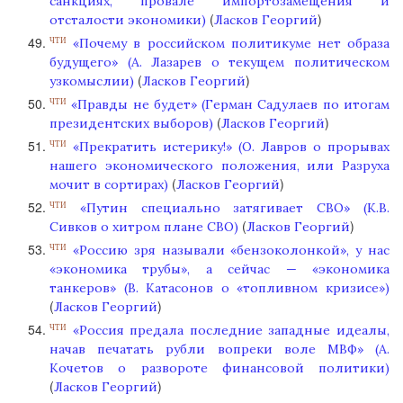
санкциях, провале импортозамещения и
(
)
отсталости экономики)
Ласков Георгий
«Почему в российском политикуме нет образа
ЧТИ
будущего» (А. Лазарев о текущем политическом
(
)
узкомыслии)
Ласков Георгий
«Правды не будет» (Герман Садулаев по итогам
ЧТИ
(
)
президентских выборов)
Ласков Георгий
«Прекратить истерику!» (О. Лавров о прорывах
ЧТИ
нашего экономического положения, или Разруха
(
)
мочит в сортирах)
Ласков Георгий
«Путин специально затягивает СВО» (К.В.
ЧТИ
(
)
Сивков о хитром плане СВО)
Ласков Георгий
«Россию зря называли «бензоколонкой», у нас
ЧТИ
«экономика трубы», а сейчас — «экономика
танкеров» (В. Катасонов о «топливном кризисе»)
(
)
Ласков Георгий
«Россия предала последние западные идеалы,
ЧТИ
начав печатать рубли вопреки воле МВФ» (А.
Кочетов о развороте финансовой политики)
(
)
Ласков Георгий