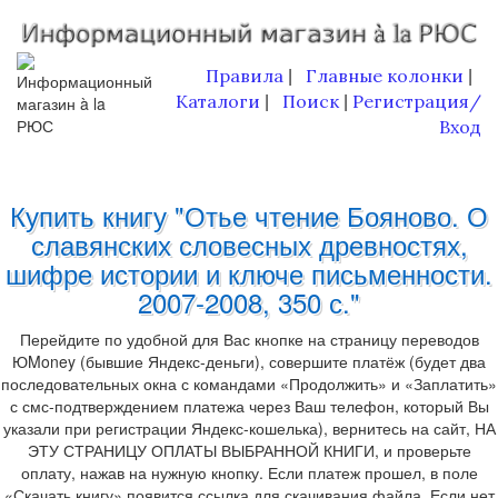
Правила
Главные колонки
|
|
Каталоги
Поиск
Регистрация/
|
|
Вход
Купить книгу "Отье чтение Бояново. О
славянских словесных древностях,
шифре истории и ключе письменности.
2007-2008, 350 с."
Перейдите по удобной для Вас кнопке на страницу переводов
ЮMoney (бывшие Яндекс-деньги), совершите платёж (будет два
последовательных окна с командами «Продолжить» и «Заплатить»
с смс-подтверждением платежа через Ваш телефон, который Вы
указали при регистрации Яндекс-кошелька), вернитесь на сайт, НА
ЭТУ СТРАНИЦУ ОПЛАТЫ ВЫБРАННОЙ КНИГИ, и проверьте
оплату, нажав на нужную кнопку. Если платеж прошел, в поле
«Скачать книгу» появится ссылка для скачивания файла. Если нет