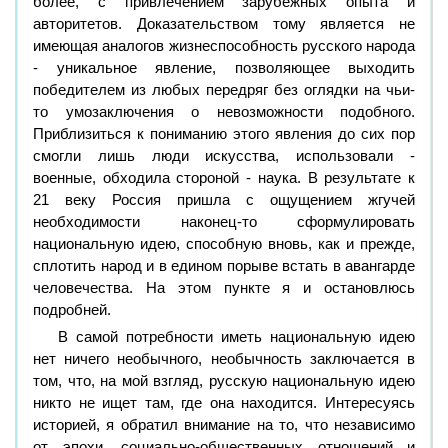
более, с привлечением зарубежных опыта и
авторитетов. Доказательством тому является не
имеющая аналогов жизнеспособность русского народа
- уникальное явление, позволяющее выходить
победителем из любых передряг без оглядки на чьи-
то умозаключения о невозможности подобного.
Приблизиться к пониманию этого явления до сих пор
смогли лишь люди искусства, использовали -
военные, обходила стороной - наука. В результате к
21 веку Россия пришла с ощущением жгучей
необходимости наконец-то сформулировать
национальную идею, способную вновь, как и прежде,
сплотить народ и в едином порыве встать в авангарде
человечества. На этом пункте я и остановлюсь
подробней.
В самой потребности иметь национальную идею
нет ничего необычного, необычность заключается в
том, что, на мой взгляд, русскую национальную идею
никто не ищет там, где она находится. Интересуясь
историей, я обратил внимание на то, что независимо
от эпохи, социально-общественных отношений и