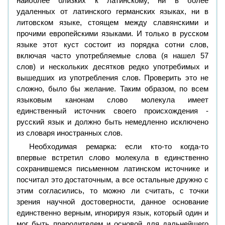
наиболее близких к латинскому, ни в более
удаленных от латинского германских языках, ни в
литовском языке, стоящем между славянскими и
прочими европейскими языками. И только в русском
языке этот куст состоит из порядка сотни слов,
включая часто употребляемые слова (я нашел 57
слов) и нескольких десятков редко употребимых и
вышедших из употребления слов. Проверить это не
сложно, было бы желание. Таким образом, по всем
языковым канонам слово молекула имеет
единственный источник своего происхождения -
русский язык и должно быть немедленно исключено
из словаря иностранных слов.
Необходимая ремарка: если кто-то когда-то
впервые встретил слово молекула в единственно
сохранившемся письменном латинском источнике и
посчитал это достаточным, а все остальные дружно с
этим согласились, то можно ли считать, с точки
зрения научной достоверности, данное основание
единственно верным, игнорируя язык, который один и
мог быть прародителем и основой для дальнейшего