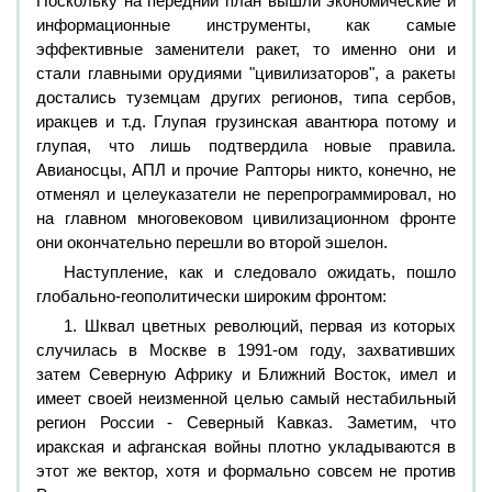
Поскольку на передний план вышли экономические и
информационные инструменты, как самые
эффективные заменители ракет, то именно они и
стали главными орудиями "цивилизаторов", а ракеты
достались туземцам других регионов, типа сербов,
иракцев и т.д. Глупая грузинская авантюра потому и
глупая, что лишь подтвердила новые правила.
Авианосцы, АПЛ и прочие Рапторы никто, конечно, не
отменял и целеуказатели не перепрограммировал, но
на главном многовековом цивилизационном фронте
они окончательно перешли во второй эшелон.
Наступление, как и следовало ожидать, пошло
глобально-геополитически широким фронтом:
1. Шквал цветных революций, первая из которых
случилась в Москве в 1991-ом году, захвативших
затем Северную Африку и Ближний Восток, имел и
имеет своей неизменной целью самый нестабильный
регион России - Северный Кавказ. Заметим, что
иракская и афганская войны плотно укладываются в
этот же вектор, хотя и формально совсем не против