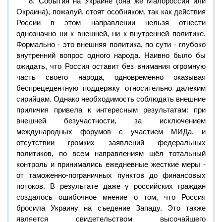
8. События на Украине (она же Малороссия или
Окраина), пожалуй, стоят особняком, так как действия
России в этом направлении нельзя отнести
однозначно ни к внешней, ни к внутренней политике.
Формально - это внешняя политика, по сути - глубоко
внутренний вопрос одного народа. Наивно было бы
ожидать, что Россия оставит без внимания огромную
часть своего народа, одновременно оказывая
беспрецедентную поддержку относительно далеким
сирийцам. Однако необходимость соблюдать внешние
приличия привела к интересным результатам: при
внешней безучастности, за исключением
международных форумов с участием МИДа, и
отсутствии громких заявлений федеральных
политиков, по всем направлениям шёл тотальный
контроль и принимались ежедневные жесткие меры -
от таможенно-пограничных пунктов до финансовых
потоков. В результате даже у российских граждан
создалось ошибочное мнение о том, что Россия
бросила Украину на съедение Западу. Это также
является свидетельством высочайшего