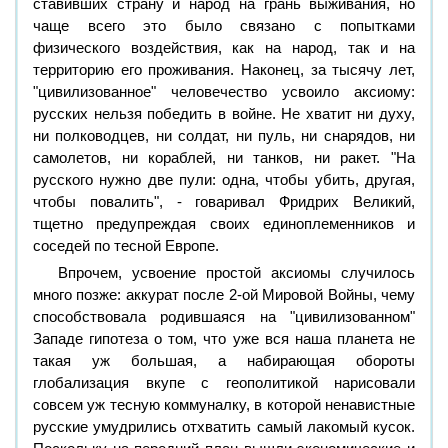
ставивших страну и народ на грань выживания, но
чаще всего это было связано с попытками
физического воздействия, как на народ, так и на
территорию его проживания. Наконец, за тысячу лет,
"цивилизованное" человечество усвоило аксиому:
русских нельзя победить в войне. Не хватит ни духу,
ни полководцев, ни солдат, ни пуль, ни снарядов, ни
самолетов, ни кораблей, ни танков, ни ракет. "На
русского нужно две пули: одна, чтобы убить, другая,
чтобы повалить", - говаривал Фридрих Великий,
тщетно предупреждая своих единоплеменников и
соседей по тесной Европе.
Впрочем, усвоение простой аксиомы случилось
много позже: аккурат после 2-ой Мировой Войны, чему
способствовала родившаяся на "цивилизованном"
Западе гипотеза о том, что уже вся наша планета не
такая уж большая, а набирающая обороты
глобализация вкупе с геополитикой нарисовали
совсем уж тесную коммуналку, в которой ненавистные
русские умудрились отхватить самый лакомый кусок.