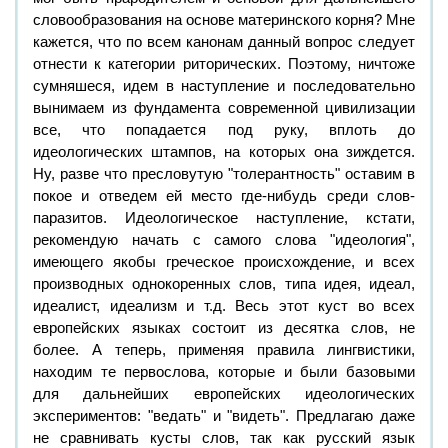
словообразования на основе материнского корня? Мне
кажется, что по всем канонам данный вопрос следует
отнести к категории риторических. Поэтому, ничтоже
сумняшеся, идем в наступление и последовательно
вынимаем из фундамента современной цивилизации
все, что попадается под руку, вплоть до
идеологических штампов, на которых она зиждется.
Ну, разве что пресловутую "толерантность" оставим в
покое и отведем ей место где-нибудь среди слов-
паразитов. Идеологическое наступление, кстати,
рекомендую начать с самого слова "идеология",
имеющего якобы греческое происхождение, и всех
производных однокоренных слов, типа идея, идеал,
идеалист, идеализм и т.д. Весь этот куст во всех
европейских языках состоит из десятка слов, не
более. А теперь, применяя правила лингвистики,
находим те первослова, которые и были базовыми
для дальнейших европейских идеологических
экспериментов: "ведать" и "видеть". Предлагаю даже
не сравнивать кусты слов, так как русский язык