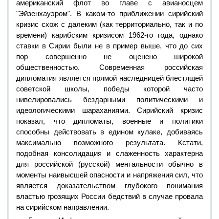
американский флот во главе с авианосцем
"Эйзенхауэром". В каком-то приближении сирийский
кризис схож с далеким (как территориально, так и по
времени) карибским кризисом 1962-го года, однако
ставки в Сирии были не в пример выше, что до сих
пор совершенно не оценено широкой
общественностью. Современная российская
дипломатия является прямой наследницей блестящей
советской школы, победы которой часто
нивелировались бездарными политическими и
идеологическими шараханиями. Сирийский кризис
показал, что дипломаты, военные и политики
способны действовать в едином кулаке, добиваясь
максимально возможного результата. Кстати,
подобная консолидация и слаженность характерна
для российской (русской) ментальности обычно в
моменты наивысшей опасности и напряжения сил, что
является доказательством глубокого понимания
властью грозящих России бедствий в случае провала
на сирийском направлении.