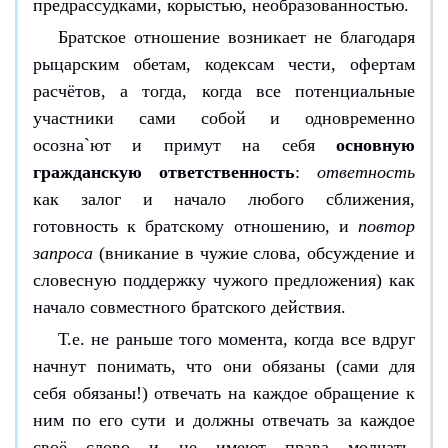
предрассудками, корыстью, необразованностью.
Братское отношение возникает не благодаря
рыцарским обетам, кодексам чести, офертам
расчётов, а тогда, когда все потенциальные
участники сами собой и одновременно
осозна`ют и примут на себя
основную
гражданскую ответственность
:
ответность
как залог и начало любого сближения,
готовность к братскому отношению, и
повтор
запроса
(вникание в чужие слова, обсуждение и
словесную поддержку чужого предложения) как
начало совместного братского действия.
Т.е. не раньше того момента, когда все вдруг
начнут понимать, что они обязаны (сами для
себя обязаны!) отвечать на каждое обращение к
ним по его сути и должны отвечать за каждое
своё слово и не имеют права молчать,