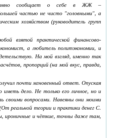
скромно сообщает о себе в ЖЖ –
большей частью не чисто "головными", а
ческим хозяйством (руководитель групп
юбой взятой практической финансово-
экономист, а любитель политэкономии, и
детельствую. На мой взгляд, именно так
счётов, пропорций (на мой вкус, правда,
олучил почти мгновенный ответ. Опуская
иметь дело. Не только его личное, но и
ть своими вопросами. Навеяны они моими
От реальной теории и практики денег С.
ты, ироничные и чёткие, точны даже там,