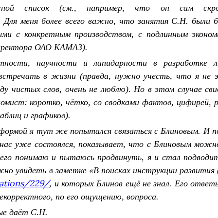
ужной список (см., например, что он сам 
. Для меня более всего важно, что занятия С.Н. были 
ыми с конкретным производством, с подлинным экономи
директора ОАО КАМАЗ).
тности, научности и лапидарности в разработке л
встречать в жизни (правда, нужно учесть, что я не 
у чистых слов, очень не люблю). Но в этом случае сви
мист: коротко, чётко, со сводками фактов, цифирей, ра
аблиц и графиков).
ормой я тут же попытался связаться с Блиновым. И п
нас уже состоялся, показывает, что с Блиновым можно 
я его понимаю и пытаюсь продвинуть, я и стал подводи
о увидеть в заметке «В поисках инструкции развития (
cations/229/
, и которых Блинов ещё не знал. Его отве
екорректного, по его ощущению, вопроса.
ые даёт С.Н.