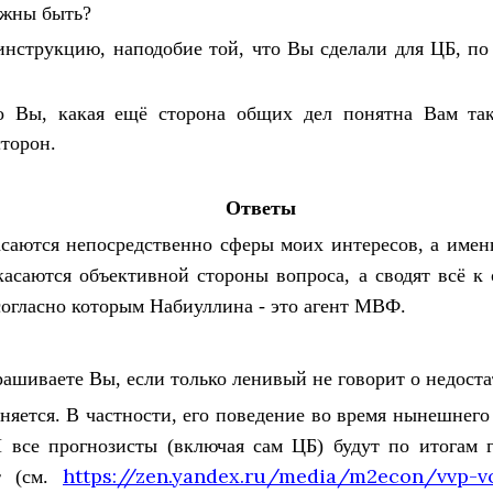
лжны быть?
инструкцию, наподобие той, что Вы сделали для ЦБ, по
о Вы, какая ещё сторона общих дел понятна Вам та
сторон.
Ответы
саются непосредственно сферы моих интересов, а име
касаются объективной стороны вопроса, а сводят всё к
 согласно которым Набиуллина - это агент МВФ.
ашиваете Вы, если только ленивый не говорит о недоста
няется. В частности, его поведение во время нынешнего
 все прогнозисты (включая сам ЦБ) будут по итогам г
https://zen.yandex.ru/media/m2econ/vvp-vo
т (см.