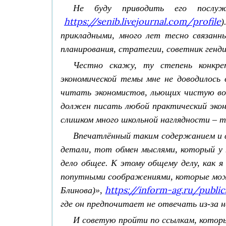
Не буду приводить его посл
https://senib.livejournal.com/profile
)
прикладными, много лет тесно связанн
планирования, стратегии, советник ген
Честно скажу, ту степень конкре
экономической темы мне не доводилось 
читать экономистов, льющих чистую вод
должен писать любой практический эконо
слишком много школьной наглядности – т
Впечатлённый таким содержанием и ф
детали, тот обмен мыслями, который у 
дело общее. К этому общему делу, как 
попутными соображениями, которые можн
https://inform-ag.ru/publi
Блинова)»,
где он предпочитает не отвечать из-за н
И советую пройти по ссылкам, котор