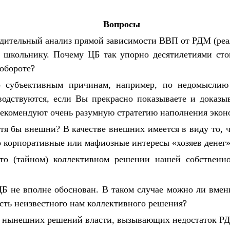
Вопросы
бедительный анализ прямой зависимости ВВП от РДМ (реа
 школьнику. Почему ЦБ так упорно десятилетиями стои
 обороте?
о субъективным причинам, например, по недомыслию
одствуются, если Вы прекрасно показываете и доказы
 рекомендуют очень разумную стратегию наполнения эко
я бы внешни? В качестве внешних имеется в виду то, ч
 корпоративные или мафиозные интересы «хозяев денег»
то (тайном) коллективном решении нашей собственно
 ЦБ не вполне обоснован. В таком случае можно ли вме
сть неизвестного нам коллективного решения?
ть нынешних решений власти, вызывающих недостаток Р