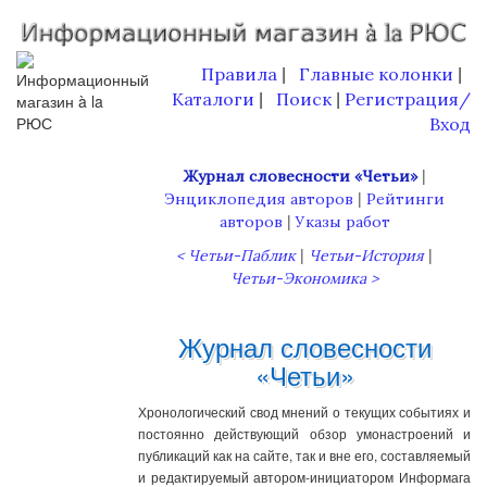
Правила
Главные колонки
|
|
Каталоги
Поиск
Регистрация/
|
|
Вход
|
Журнал словесности «Четьи»
|
Энциклопедия авторов
Рейтинги
|
авторов
Указы работ
|
|
< Четьи-Паблик
Четьи-История
Четьи-Экономика >
Журнал словесности
«Четьи»
Хронологический свод мнений о текущих событиях и
постоянно действующий обзор умонастроений и
публикаций как на сайте, так и вне его, составляемый
и редактируемый автором-инициатором Информага