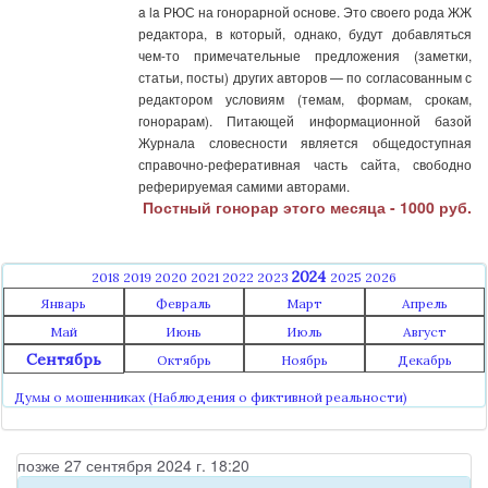
a la РЮС на гонорарной основе. Это своего рода ЖЖ
редактора, в который, однако, будут добавляться
чем-то примечательные предложения (заметки,
статьи, посты) других авторов — по согласованным с
редактором условиям (темам, формам, срокам,
гонорарам). Питающей информационной базой
Журнала словесности является общедоступная
справочно-реферативная часть сайта, свободно
реферируемая самими авторами.
Постный гонорар этого месяца - 1000 руб.
2024
2018
2019
2020
2021
2022
2023
2025
2026
Январь
Февраль
Март
Апрель
Май
Июнь
Июль
Август
Сентябрь
Октябрь
Ноябрь
Декабрь
Думы о мошенниках (Наблюдения о фиктивной реальности)
позже 27 сентября 2024 г. 18:20