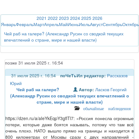
2021
2022
2023
2024
2025
2026
Январь
Февраль
Март
Апрель
Май
Июнь
Июль
Август
Сентябрь
Октябрь
Чей раб на галере? (Александр Русин со сводкой текущих
впечатлений о стране, мире и нашей власти)
позже 31 июля 2025 г. 16:54
31 июля 2025 г. 16:54
поЧеТьИл
редактор:
Рассказов
Юрий
Чей раб на галере?
Автор:
Ласков Георгий
(Александр Русин со сводкой текущих впечатлений о
стране, мире и нашей власти)
обычайные наблюдения
https://dzen.ru/a/aIeYkEqpY3gflTl7: «Россия понесла огромные
потери, которые даже боятся называть, потому что там всё
очень плохо. НАТО вышло прямо на границы и находится в
800 километрах от Москвы сразу с двух направлений -