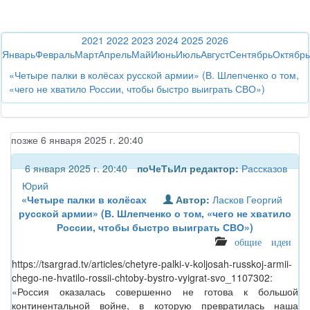
2021
2022
2023
2024
2025
2026
Январь
Февраль
Март
Апрель
Май
Июнь
Июль
Август
Сентябрь
Октябрь
«Четыре палки в колёсах русской армии» (В. Шлепченко о том,
«чего не хватило России, чтобы быстро выиграть СВО»)
позже 6 января 2025 г. 20:40
6 января 2025 г. 20:40
поЧеТьИл
редактор:
Рассказов
Юрий
«Четыре палки в колёсах
Автор:
Ласков Георгий
русской армии» (В. Шлепченко о том, «чего не хватило
России, чтобы быстро выиграть СВО»)
общие идеи
https://tsargrad.tv/articles/chetyre-palki-v-koljosah-russkoj-armii-
chego-ne-hvatilo-rossii-chtoby-bystro-vyigrat-svo_1107302:
«Россия оказалась совершенно не готова к большой
континентальной войне, в которую превратилась наша