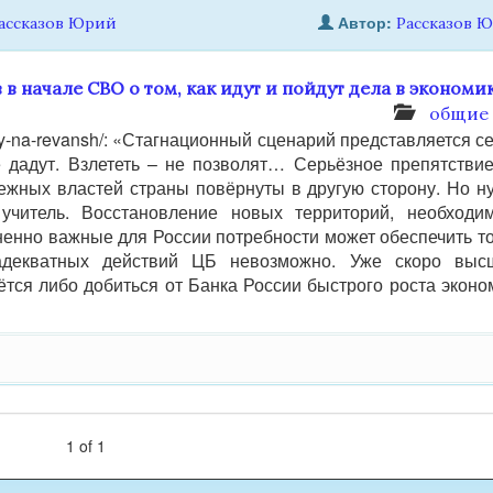
Автор:
ассказов Юрий
Рассказов 
 в начале СВО о том, как идут и пойдут дела в экономи
общие
shansy-na-revansh/: «Стагнационный сценарий представляется с
 дадут. Взлететь – не позволят… Серьёзное препятстви
ежных властей страны повёрнуты в другую сторону. Но н
учитель. Восстановление новых территорий, необходи
ненно важные для России потребности может обеспечить т
адекватных действий ЦБ невозможно. Уже скоро выс
̈тся либо добиться от Банка России быстрого роста эконо
1
of
1