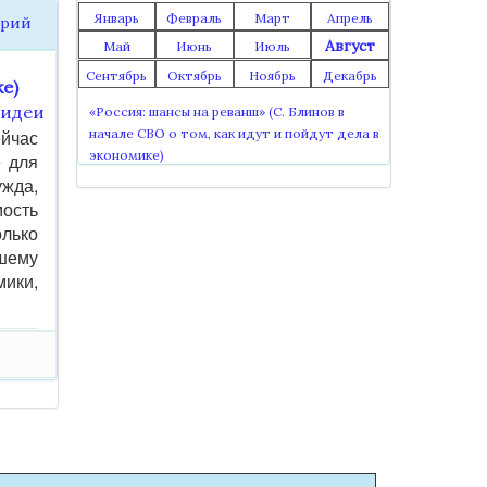
Январь
Февраль
Март
Апрель
Юрий
Август
Май
Июнь
Июль
Сентябрь
Октябрь
Ноябрь
Декабрь
ке)
 идеи
«Россия: шансы на реванш» (С. Блинов в
ейчас
начале СВО о том, как идут и пойдут дела в
экономике)
е для
ужда,
мость
олько
шему
мики,