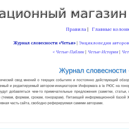
Правила
Главные колон
|
|
Журнал словесности «Четьи»
Энциклопедия авторо
|
|
< Четьи-Паблик
Четьи-История
Чет
Журнал словесности 
ический свод мнений о текущих событиях и постоянно действующий обзор у
емый и редактируемый автором-инициатором Информага a la РЮС на гонор
будут добавляться чем-то примечательные предложения (заметки, статьи,
 (темам, формам, срокам, гонорарам). Питающей информационной базой 
вная часть сайта, свободно реферируемая самими авторами.