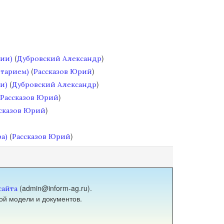
(
)
сии)
Дубровский Александр
(
)
нтарием)
Рассказов Юрий
(
)
и)
Дубровский Александр
)
Рассказов Юрий
)
сказов Юрий
(
)
а)
Рассказов Юрий
(admin@inform-ag.ru).
сайта
ой модели и документов.