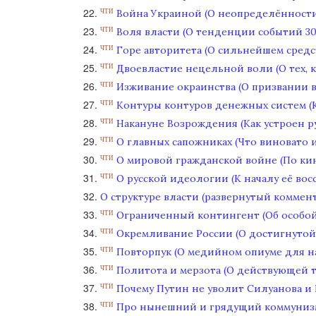
Война Украиной (О неопределённости
ЧТИ
Воля власти (О тенденции событий 3
ЧТИ
Горе авторитета (О сильнейшем средст
ЧТИ
Двоевластие нецельной воли (О тех, к
ЧТИ
Изживание окраинства (О призвании ва
ЧТИ
Контуры контуров денежных систем (
ЧТИ
Накануне Возрождения (Как устроен р
ЧТИ
О главных сапожниках (Что виновато и
ЧТИ
О мировой гражданской войне (По кин
ЧТИ
О русской идеологии (К началу её во
ЧТИ
О структуре власти (развернутый коммен
Ограниченный контингент (Об особой
ЧТИ
Окремливание России (О достигнутой
ЧТИ
Повторпук (О медийном опиуме для на
ЧТИ
Политота и мерзота (О действующей 
ЧТИ
Почему Путин не уволит Силуанова и
ЧТИ
Про нынешний и грядущий коммунизм 
ЧТИ