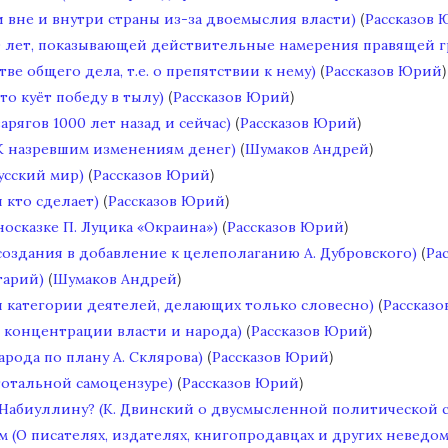
(
 вне и внутри страны из-за двоемыслия власти)
Рассказов
0 лет, показывающей действительные намерения правящей г
(
)
ве общего дела, т.е. о препятствии к нему)
Рассказов Юрий
(
)
то куёт победу в тылу)
Рассказов Юрий
(
)
рягов 1000 лет назад и сейчас)
Рассказов Юрий
(
)
К назревшим изменениям денег)
Шумаков Андрей
(
)
усский мир)
Рассказов Юрий
(
)
 кто сделает)
Рассказов Юрий
(
)
осказке П. Луцика «Окраина»)
Рассказов Юрий
(
ссоздания в добавление к целеполаганию А. Дубровского)
Ра
(
)
тарий)
Шумаков Андрей
(
 категории деятелей, делающих только словесно)
Рассказ
(
)
 концентрации власти и народа)
Рассказов Юрий
(
)
рода по плану А. Склярова)
Рассказов Юрий
(
)
тотальной самоцензуре)
Рассказов Юрий
 Набиуллину? (К. Двинский о двусмысленной политической 
(О писателях, издателях, книгопродавцах и других неведом