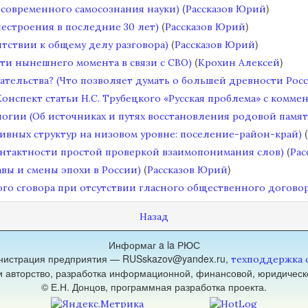
(
)
 современного самосознания науки)
Рассказов Юрий
(
)
нестроения в последние 30 лет)
Рассказов Юрий
(
)
тствии к общему делу разговора)
Рассказов Юрий
(
)
сути нынешнего момента в связи с СВО)
Крохин Алексей
зательства? (Что позволяет думать о большей древности Рос
онспект статьи Н.C. Трубецкого «Русская проблема» с комме
логии (Об источниках и путях восстановления родовой памят
(
тивных структур на низовом уровне: поселение-район-край)
(
контактности простой проверкой взаимопонимания слов)
Рас
(
)
вы и смены эпохи в России)
Рассказов Юрий
ого сговора при отсутствии гласного общественного договор
Назад
Информаг a la РЮС
нистрация предприятия — RUSskazov@yandex.ru,
техподдержка 
 и авторство, разработка информационной, финансовой, юридическ
© Е.Н. Донцов, программная разработка проекта.