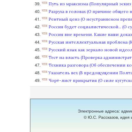
Путь из мраксизма (Популярный эскиз
ЧТИ
Разруха в головах (О причине общего 
ЧТИ
Рентный ценз (О неустраняемом препя
ЧТИ
Россия будет социалистической... (О 
ЧТИ
Россия вне времени. Какие ваши дока
ЧТИ
Русская интеллектуальная проблема (К
ЧТИ
Русский язык как зеркало новой идео
ЧТИ
Тест на власть (Проверка администра
ЧТИ
Техника разговора (Об обеспечении 
ЧТИ
Указатель вех (В предощущении Полта
ЧТИ
Чорт-лист прикрытия (О силе кугутск
ЧТИ
Электронные адреса: адми
© Ю.С. Рассказов, идея