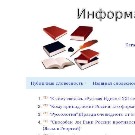
Кат
Публичная словесность
Изящная словесно
"К чему свелась «Русская Идея» в XXI в
ЧТИ
"Кому принадлежит Россия, кто формир
ЧТИ
"Руссология" (Правда очевидного от В.
ЧТИ
"Способен ли Банк России противос
ЧТИ
(
)
Ласков Георгий