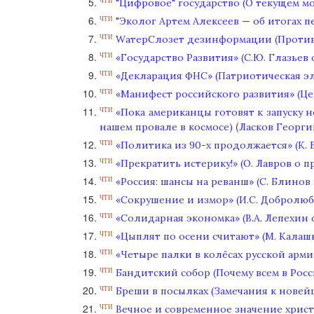
"Цифровое" государство (О текущем мо
ЧТИ
"Эколог Артем Алексеев — об итогах 
ЧТИ
WатерCлозет дезинформации (Против
ЧТИ
«Государство Развития» (С.Ю. Глазьев
ЧТИ
«Декларация ФНС» (Патриотическая эли
ЧТИ
«Манифест российского развития» (Цел
ЧТИ
«Пока американцы готовят к запуску 
ЧТИ
(
нашем провале в космосе)
Ласков Георги
«Политика из 90-х продолжается» (К.
ЧТИ
«Прекратить истерику!» (О. Лавров о 
ЧТИ
«Россия: шансы на реванш» (С. Блинов 
ЧТИ
«Сокрушение и измор» (И.С. Добролюб
ЧТИ
«Солидарная экономка» (В.А. Лепехин
ЧТИ
«Цыплят по осени считают» (М. Калаш
ЧТИ
«Четыре палки в колёсах русской арми
ЧТИ
Бандитский собор (Почему всем в Рос
ЧТИ
Бреши в посылках (Замечания к новей
ЧТИ
Вечное и современное значение христ
ЧТИ