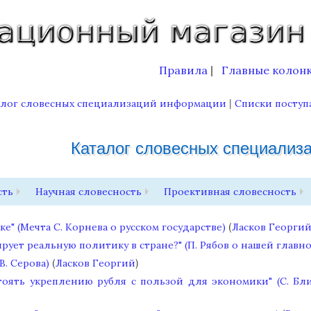
Правила
Главные колон
|
|
алог словесных специализаций информации
Списки посту
Каталог словесных специализ
сть
Научная словесность
Проективная словесность
(
еке" (Мечта С. Корнева о русском государстве)
Ласков Георги
ует реальную политику в стране?" (П. Рябов о нашей главно
(
)
В. Серова)
Ласков Георгий
тоять укреплению рубля с пользой для экономики" (С. Бл