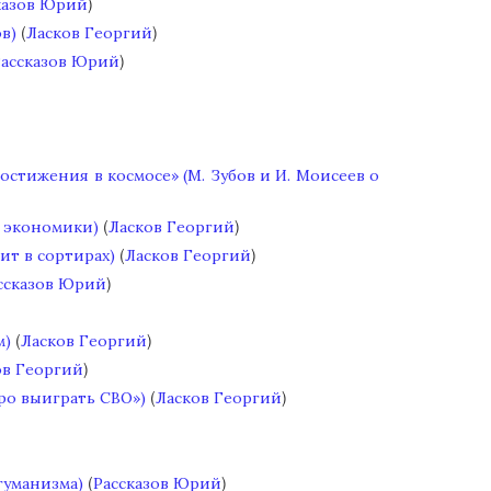
)
казов Юрий
(
)
в)
Ласков Георгий
)
Рассказов Юрий
остижения в космосе» (М. Зубов и И. Моисеев о
(
)
и экономики)
Ласков Георгий
(
)
ит в сортирах)
Ласков Георгий
)
ссказов Юрий
(
)
м)
Ласков Георгий
)
ов Георгий
(
)
тро выиграть СВО»)
Ласков Георгий
(
)
гуманизма)
Рассказов Юрий