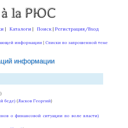
ки
Каталоги
Поиск
Регистрация/Вход
|
|
|
|
пающей информации
Списки по запрошенной теме
аций информации
)
й
(
)
й беде)
Ласков Георгий
инов о финансовой ситуации по воле власти)