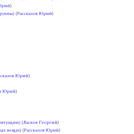
)
 Юрий
(
)
руппы)
Рассказов Юрий
)
ссказов Юрий
)
ов Юрий
(
)
ситуации)
Ласков Георгий
(
)
ых вещах)
Рассказов Юрий