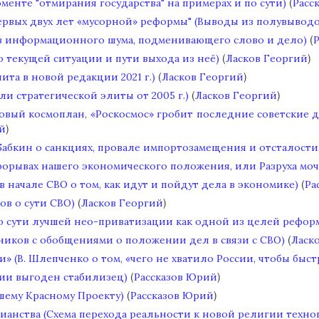
(
менте "отмирания государства" на примерах и по сути)
Расс
первых двух лет «мусорной» реформы" (Выводы из полувыводо
(
 информационного шума, подменивающего слово и дело)
(
)
 о текущей ситуации и пути выхода из неё)
Ласков Георгий
(
)
та в новой редакции 2021 г.)
Ласков Георгий
(
)
и стратегической элиты от 2005 г.)
Ласков Георгий
новый космоплан, «Роскосмос» гробит последние советские д
)
й
 Бабкин о санкциях, провале импортозамещения и отсталост
прорывах нашего экономического положения, или Разруха моч
(
в начале СВО о том, как идут и пойдут дела в экономике)
Ра
(
)
ов о сути СВО)
Ласков Георгий
 о сути лучшей нео-приватизации как одной из целей рефор
(
ников с обобщениями о положении дел в связи с СВО)
Ласк
и» (В. Шлепченко о том, «чего не хватило России, чтобы быс
(
)
сии выгоден стабилизец)
Рассказов Юрий
(
)
шему Красному Проекту)
Рассказов Юрий
ианства (Схема перехода реальности к новой религии техно