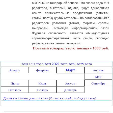
a la РЮС на гонорарной основе. Это своего рода ЖЖ
редактора, в который, однако, будут добавляться
чем-то примечательные предложения (заметки,
статьи, посты) других авторов — по согласованным с
редактором условиям (темам, формам, срокам,
гонорарам). Питающей информационной базой
Журнала словесности является общедоступная
справочно-реферативная часть сайта, свободно
реферируемая самими авторами.
Постный гонорар этого месяца - 1000 руб.
2022
2018
2019
2020
2021
2023
2024
2025
2026
Март
Январь
Февраль
Апрель
Май
Июнь
Июль
Август
Сентябрь
Октябрь
Ноябрь
Декабрь
Двоевластие нецельной воли (О тех, кто куёт победу в тылу)