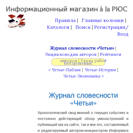
Правила
Главные колонки
|
|
Каталоги
Поиск
Регистрация/
|
|
Вход
|
Журнал словесности «Четьи»
|
Энциклопедия авторов
Рейтинги
|
авторов
Указы работ
Бесцензные
редакторы,
|
|
< Четьи-Паблик
Четьи-История
Четьи-Экономика >
Журнал словесности
«Четьи»
Хронологический свод мнений о текущих событиях и
постоянно действующий обзор умонастроений и
публикаций как на сайте, так и вне его, составляемый
и редактируемый автором-инициатором Информага