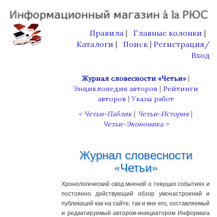
Правила
Главные колонки
|
|
Каталоги
Поиск
Регистрация/
|
|
Вход
|
Журнал словесности «Четьи»
|
Энциклопедия авторов
Рейтинги
|
авторов
Указы работ
|
|
< Четьи-Паблик
Четьи-История
Четьи-Экономика >
Журнал словесности
«Четьи»
Хронологический свод мнений о текущих событиях и
постоянно действующий обзор умонастроений и
публикаций как на сайте, так и вне его, составляемый
и редактируемый автором-инициатором Информага