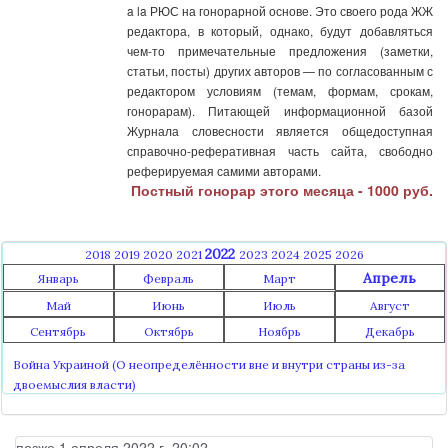
a la РЮС на гонорарной основе. Это своего рода ЖЖ
редактора, в который, однако, будут добавляться
чем-то примечательные предложения (заметки,
статьи, посты) других авторов — по согласованным с
редактором условиям (темам, формам, срокам,
гонорарам). Питающей информационной базой
Журнала словесности является общедоступная
справочно-реферативная часть сайта, свободно
реферируемая самими авторами.
Постный гонорар этого месяца - 1000 руб.
2022
2018
2019
2020
2021
2023
2024
2025
2026
Апрель
Январь
Февраль
Март
Май
Июнь
Июль
Август
Сентябрь
Октябрь
Ноябрь
Декабрь
Война Украиной (О неопределённости вне и внутри страны из-за
двоемыслия власти)
позже 1 апреля 2022 г. 20:02