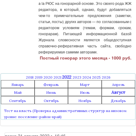
a la РЮС на гонорарной основе. Это своего рода ЖЖ
редактора, в который, однако, будут добавляться
чем-то примечательные предложения (заметки,
статьи, посты) других авторов — по согласованным с
редактором условиям (темам, формам, срокам,
гонорарам). Питающей информационной базой
Журнала словесности является общедоступная
справочно-реферативная часть сайта, свободно
реферируемая самими авторами.
Постный гонорар этого месяца - 1000 руб.
2022
2018
2019
2020
2021
2023
2024
2025
2026
Январь
Февраль
Март
Апрель
Август
Май
Июнь
Июль
Сентябрь
Октябрь
Ноябрь
Декабрь
Тест на власть (Проверка административных структур на низовом
уровне: поселение-район-край)
позже 21 августа 2022 г. 16:46