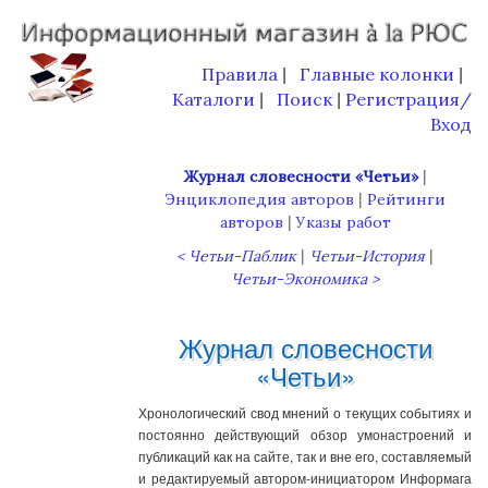
Правила
Главные колонки
|
|
Каталоги
Поиск
Регистрация/
|
|
Вход
|
Журнал словесности «Четьи»
|
Энциклопедия авторов
Рейтинги
|
авторов
Указы работ
|
|
< Четьи-Паблик
Четьи-История
Четьи-Экономика >
Журнал словесности
«Четьи»
Хронологический свод мнений о текущих событиях и
постоянно действующий обзор умонастроений и
публикаций как на сайте, так и вне его, составляемый
и редактируемый автором-инициатором Информага