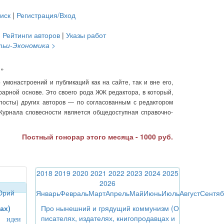
иск
|
Регистрация/Вход
|
Рейтинги авторов
|
Указы работ
тьи-Экономика >
и»
монастроений и публикаций как на сайте, так и вне его,
арной основе. Это своего рода ЖЖ редактора, в который,
 посты) других авторов — по согласованным с редактором
Журнала словесности является общедоступная справочно-
Постный гонорар этого месяца - 1000 руб.
2018
2019
2020
2021
2022
2023
2024
2025
2026
Юрий
Январь
Февраль
Март
Апрель
Май
Июнь
Июль
Август
Сентяб
ах)
Про нынешний и грядущий коммунизм (О
писателях, издателях, книгопродавцах и
е идеи