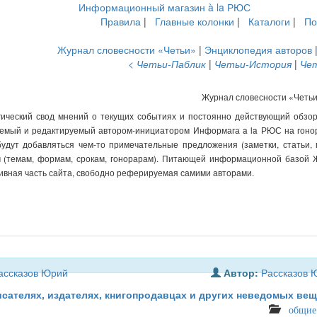
Правила
|
Главные колонки
|
Каталоги
|
По
Журнал словесности «Четьи»
|
Энциклопедия авторов
< Четьи-Паблик
|
Четьи-История
|
Че
Журнал словесности «Четь
ический свод мнений о текущих событиях и постоянно действующий обзор у
емый и редактируемый автором-инициатором Информага a la РЮС на гонор
будут добавляться чем-то примечательные предложения (заметки, статьи,
 (темам, формам, срокам, гонорарам). Питающей информационной базой 
вная часть сайта, свободно реферируемая самими авторами.
ассказов Юрий
Автор:
Рассказов 
сателях, издателях, книгопродавцах и других неведомых вещ
общи