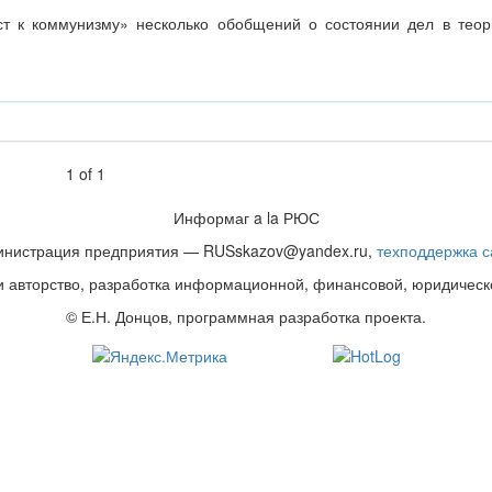
ст к коммунизму» несколько обобщений о состоянии дел в теор
1
of
1
Информаг a la РЮС
инистрация предприятия — RUSskazov@yandex.ru,
техподдержка с
 и авторство, разработка информационной, финансовой, юридическ
© Е.Н. Донцов, программная разработка проекта.