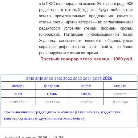
a la РЮС на гонорарной основе. Это своего рода ЖЖ
редактора, в который, однако, будут добавляться
чем-то примечательные предложения (заметки,
статьи, посты) других авторов — по согласованным с
редактором условиям (темам, формам, срокам,
гонорарам). Питающей информационной базой
Журнала словесности является общедоступная
справочно-реферативная часть сайта, свободно
реферируемая самими авторами.
Постный гонорар этого месяца - 1000 руб.
2026
2018
2019
2020
2021
2022
2023
2024
2025
Январь
Февраль
Март
Апрель
Май
Июнь
Июль
Август
Сентябрь
Октябрь
Ноябрь
Декабрь
Про нынешний и грядущий коммунизм (О писателях, издателях,
книгопродавцах и других неведомых вещах)
позже 8 января 2026 г. 18:36