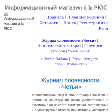
Правила
Главные колонки
|
|
Каталоги
Поиск
Регистрация/
|
|
Вход
|
Журнал словесности «Четьи»
|
Энциклопедия авторов
Рейтинги
|
авторов
Указы работ
|
|
< Четьи-Паблик
Четьи-История
Четьи-Экономика >
Журнал словесности
«Четьи»
Хронологический свод мнений о текущих событиях и
постоянно действующий обзор умонастроений и
публикаций как на сайте, так и вне его, составляемый
и редактируемый автором-инициатором Информага