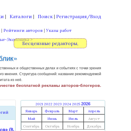
ки
Каталоги
Поиск
Регистрация/Вход
|
|
|
|
|
в
Рейтинги авторов
Указы работ
ьи-Экономика >
Бесцензные
редакторы,
блик»
ственных и общественных делах и событиях с точки зрения
ого мнения. Структура сообщений: название рекомендуемой
итата из неё.
ачестве бесплатной рекламы авторов-блогеров.
2026
2021
2022
2023
2024
2025
Январь
Февраль
Март
Апрель
ргий
Май
Июнь
Июль
Август
Сентябрь
Октябрь
Ноябрь
Декабрь
в» (В.