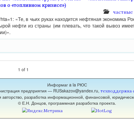
ов о «топливном кризисе»)
частные
2/?hta=1: «Те, в чьих руках находится нефтяная экономика Ро
рой нефти из страны (им плевать, что такой вывоз имее
ии)».
1
of
1
Информаг a la РЮС
нистрация предприятия — RUSskazov@yandex.ru,
техподдержка 
 и авторство, разработка информационной, финансовой, юридическ
© Е.Н. Донцов, программная разработка проекта.