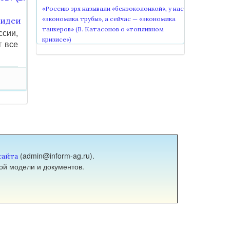
«Россию зря называли «бензоколонкой», у нас
«экономика трубы», а сейчас — «экономика
 идеи
танкеров» (В. Катасонов о «топливном
ссии,
кризисе»)
т все
(admin@inform-ag.ru).
сайта
ой модели и документов.