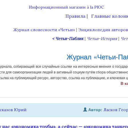
Правила
Главные колон
|
|
Журнал словесности «Четьи»
Энциклопедия авторо
|
|
< Четьи-Паблик
Четьи-История
Чет
Журнал «Четьи-Па
урнала, собирающий все случайные ссылки на интересные мнения о государ
сти для самоорганизации людей в активный социум путём сбора общественн
ссылка на публикующий ресурс, авторство, ссылка на публикацию, и ключевая ц
В к
Автор:
ссказов Юрий
Ласков Гео
 нас «экономика трубы», а сейчас — «экономика танкеро