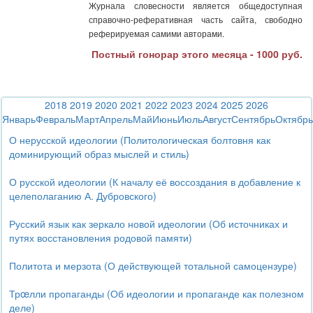
Журнала словесности является общедоступная
справочно-реферативная часть сайта, свободно
реферируемая самими авторами.
Постный гонорар этого месяца - 1000 руб.
2018
2019
2020
2021
2022
2023
2024
2025
2026
Январь
Февраль
Март
Апрель
Май
Июнь
Июль
Август
Сентябрь
Октябрь
О нерусской идеологии (Политологическая болтовня как
доминирующий образ мыслей и стиль)
О русской идеологии (К началу её воссоздания в добавление к
целеполаганию А. Дубровского)
Русский язык как зеркало новой идеологии (Об источниках и
путях восстановления родовой памяти)
Политота и мерзота (О действующей тотальной самоцензуре)
Трœлли пропаганды (Об идеологии и пропаганде как полезном
деле)