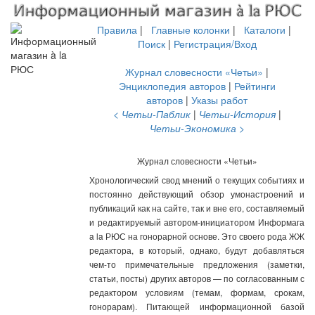
Правила
|
Главные колонки
|
Каталоги
|
Поиск
|
Регистрация/Вход
Журнал словесности «Четьи»
|
Энциклопедия авторов
|
Рейтинги
авторов
|
Указы работ
< Четьи-Паблик
|
Четьи-История
|
Четьи-Экономика >
Журнал словесности «Четьи»
Хронологический свод мнений о текущих событиях и
постоянно действующий обзор умонастроений и
публикаций как на сайте, так и вне его, составляемый
и редактируемый автором-инициатором Информага
a la РЮС на гонорарной основе. Это своего рода ЖЖ
редактора, в который, однако, будут добавляться
чем-то примечательные предложения (заметки,
статьи, посты) других авторов — по согласованным с
редактором условиям (темам, формам, срокам,
гонорарам). Питающей информационной базой