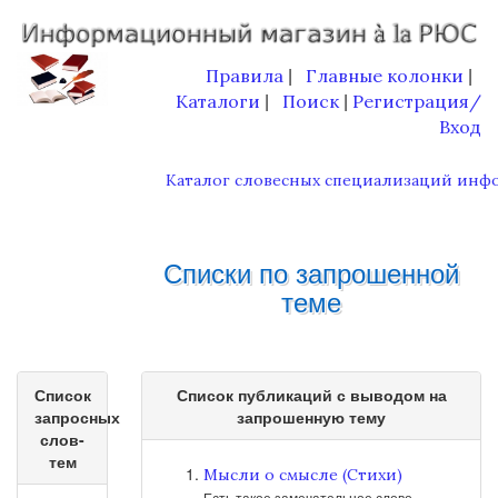
Правила
Главные колонки
|
|
Каталоги
Поиск
Регистрация/
|
|
Вход
Каталог словесных специализаций инф
Списки по запрошенной
теме
Список
Список публикаций с выводом на
запросных
запрошенную тему
слов-
тем
Мысли о смысле (Стихи)
Есть такое замечательное слово,