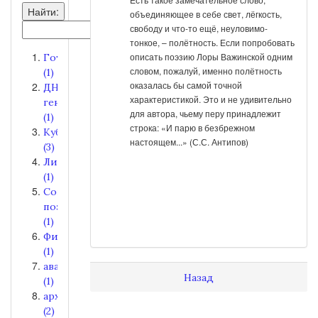
Найти:
объединяющее в себе свет, лёгкость,
свободу и что-то ещё, неуловимо-
тонкое, – полётность. Если попробовать
описать поэзию Лоры Важинской одним
Готика
словом, пожалуй, именно полётность
(1)
оказалась бы самой точной
ДНК-
характеристикой. Это и не удивительно
генеалогия
для автора, чьему перу принадлежит
(1)
строка: «И парю в безбрежном
Кубань
настоящем...» (С.С. Антипов)
(3)
Лирика
(1)
Современная
поэзия
(1)
Философия
(1)
авангард
Назад
(1)
археология
(2)