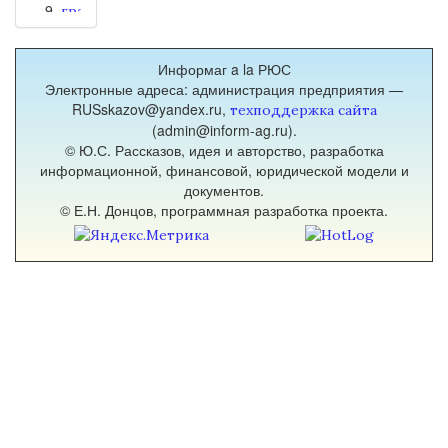
грамоты
(1)
деньги
Информаг a la РЮС
(1)
Электронные адреса: администрация предприятия —
жанр
RUSskazov@yandex.ru,
техподдержка сайта
(1)
(admin@inform-ag.ru).
законы
© Ю.С. Рассказов, идея и авторство, разработка
поэтики
информационной, финансовой, юридической модели и
(1)
документов.
звукокоды
© Е.Н. Донцов, программная разработка проекта.
(1)
имяславие
(1)
историология
(2)
история
(1)
история
литературы
(5)
книжность