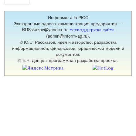
рейтинг ответности авторов)
(1)
О человеческих словесных реакциях
деньги
кубанских стихотворцев и поэтов,
Информаг a la РЮС
(1)
являющихся следствием их социального
Электронные адреса: администрация предприятия —
жанр
статуса и низкой самооценки,
RUSskazov@yandex.ru,
техподдержка сайта
(1)
возможности исправления этой
(admin@inform-ag.ru).
законы
унизительной ситуации, и эксперимент
© Ю.С. Рассказов, идея и авторство, разработка
поэтики
проверки ответности лучших поэтов,
информационной, финансовой, юридической модели и
(1)
причастных к Кубани.
документов.
звукокоды
© Е.Н. Донцов, программная разработка проекта.
(1)
имяславие
(1)
историология
(2)
история
(1)
история
литературы
(5)
книжность
(1)