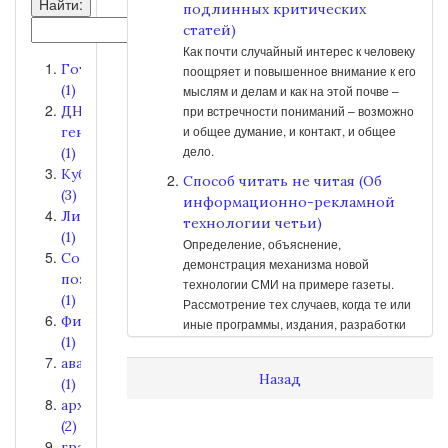
Найти:
подлинных критических
статей)
Как почти случайный интерес к человеку
Готика
поощряет и повышенное внимание к его
(1)
мыслям и делам и как на этой почве –
ДНК-
при встречности пониманий – возможно
и общее думание, и контакт, и общее
генеалогия
дело.
(1)
Кубань
Способ читать не читая (Об
(3)
информационно-рекламной
Лирика
технологии четьи)
(1)
Определение, объяснение,
Современная
демонстрация механизма новой
поэзия
технологии СМИ на примере газеты.
(1)
Рассмотрение тех случаев, когда те или
Философия
иные программы, издания, разработки
(1)
отечественных СМИ интуитивно
авангард
строятся в русле технологии четьи.
Назад
(1)
Восход солнца вручную
археология
(Положение дел в
(2)
околокубанской поэзии и
грамоты