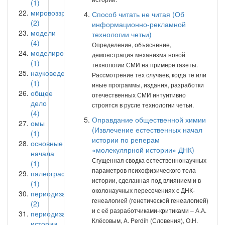
(1)
мировоззрение
Способ читать не читая (Об
(2)
информационно-рекламной
модели
технологии четьи)
(4)
Определение, объяснение,
моделирование
демонстрация механизма новой
(1)
технологии СМИ на примере газеты.
науковедение
Рассмотрение тех случаев, когда те или
(1)
иные программы, издания, разработки
общее
отечественных СМИ интуитивно
дело
строятся в русле технологии четьи.
(4)
Оправдание общественной химии
омы
(Извлечение естественных начал
(1)
истории по реперам
основные
«молекулярной истории» ДНК)
начала
Сгущенная сводка естественнонаучных
(1)
параметров психофизического тела
палеография
истории, сделанная под влиянием и в
(1)
околонаучных пересечениях с ДНК-
периодизация
генеалогией (генетической генеалогией)
(2)
и с её разработчиками-критиками – А.А.
периодизация
Клёсовым, A. Perdih (Словения), О.Н.
истории