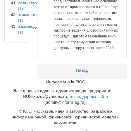
предшествовал написанию основного
хозяйство
текста и тиражированию в 1998 г. Еще
(1)
интереснее, что полный план поэтики
этимология
восстанавливал, демистифицируя,
(1)
принцип Г.Г. Шпета по анализу языка
языковедение
как про-из-ведения слово-понятийных
(1)
процедур. При этом важнейшие книги
Шпета на эту тему стали частично
доступны автору только после 2010 г.
Назад
Информаг a la РЮС
Электронные адреса: администрация предприятия —
RUSskazov@yandex.ru,
техподдержка сайта
(admin@inform-ag.ru).
© Ю.С. Рассказов, идея и авторство, разработка
информационной, финансовой, юридической модели и
документов.