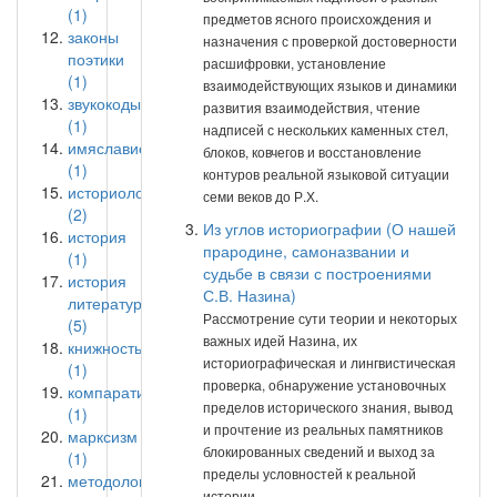
(1)
предметов ясного происхождения и
законы
назначения с проверкой достоверности
поэтики
расшифровки, установление
(1)
взаимодействующих языков и динамики
звукокоды
развития взаимодействия, чтение
(1)
надписей с нескольких каменных стел,
имяславие
блоков, ковчегов и восстановление
(1)
контуров реальной языковой ситуации
историология
семи веков до Р.Х.
(2)
Из углов историографии (О нашей
история
прародине, самоназвании и
(1)
судьбе в связи с построениями
история
С.В. Назина)
литературы
Рассмотрение сути теории и некоторых
(5)
важных идей Назина, их
книжность
историографическая и лингвистическая
(1)
проверка, обнаружение установочных
компаративистика
пределов исторического знания, вывод
(1)
и прочтение из реальных памятников
марксизм
блокированных сведений и выход за
(1)
пределы условностей к реальной
методология
истории.