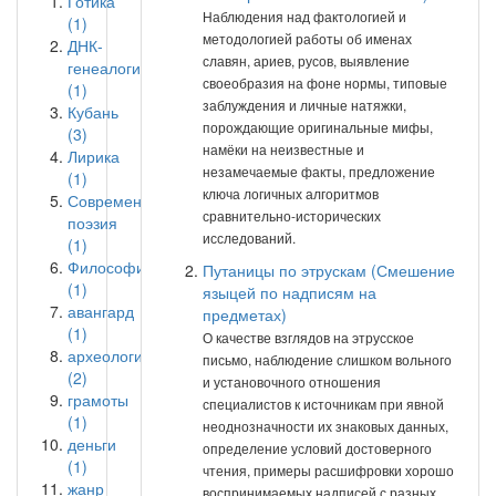
Готика
Наблюдения над фактологией и
(1)
методологией работы об именах
ДНК-
славян, ариев, русов, выявление
генеалогия
своеобразия на фоне нормы, типовые
(1)
заблуждения и личные натяжки,
Кубань
порождающие оригинальные мифы,
(3)
намёки на неизвестные и
Лирика
незамечаемые факты, предложение
(1)
ключа логичных алгоритмов
Современная
сравнительно-исторических
поэзия
исследований.
(1)
Философия
Путаницы по этрускам (Смешение
(1)
языцей по надписям на
авангард
предметах)
(1)
О качестве взглядов на этрусское
археология
письмо, наблюдение слишком вольного
(2)
и установочного отношения
грамоты
специалистов к источникам при явной
(1)
неоднозначности их знаковых данных,
деньги
определение условий достоверного
(1)
чтения, примеры расшифровки хорошо
жанр
воспринимаемых надписей с разных