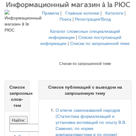
Правила
|
Главные колонки
|
Каталоги
|
Поиск
|
Регистрация/Вход
Каталог словесных специализаций
информации
|
Списки поступающей
информации
|
Списки по запрошенной теме
Списки по запрошенной теме
Список
Список публикаций с выводом на
запросных
запрошенную тему
слов-
тем
О ключе самоназваний народов
(Статистика формализаций и
Найти:
установка мотиваций по опыту В.В.
Савенко, по норме
компаративистики и по логике)