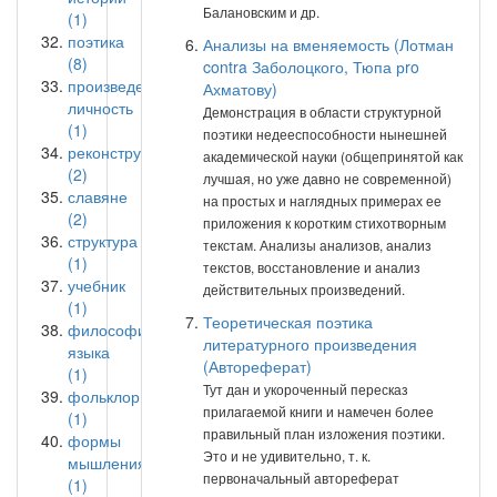
Балановским и др.
(1)
поэтика
Анализы на вменяемость (Лотман
(8)
contra Заболоцкого, Тюпа рro
произведение-
Ахматову)
личность
Демонстрация в области структурной
(1)
поэтики недееспособности нынешней
реконструкция
академической науки (общепринятой как
(2)
лучшая, но уже давно не современной)
славяне
на простых и наглядных примерах ее
(2)
приложения к коротким стихотворным
структура
текстам. Анализы анализов, анализ
(1)
текстов, восстановление и анализ
учебник
действительных произведений.
(1)
Теоретическая поэтика
философия
литературного произведения
языка
(Автореферат)
(1)
Тут дан и укороченный пересказ
фольклор
прилагаемой книги и намечен более
(1)
правильный план изложения поэтики.
формы
Это и не удивительно, т. к.
мышления
первоначальный автореферат
(1)