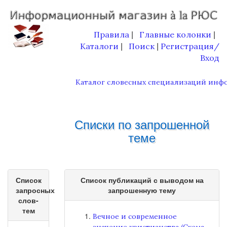
Правила
Главные колонки
|
|
Каталоги
Поиск
Регистрация/
|
|
Вход
Каталог словесных специализаций инф
Списки по запрошенной
теме
Список
Список публикаций с выводом на
запросных
запрошенную тему
слов-
тем
Вечное и современное
значение христианства (Схема