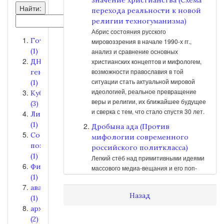
Найти:
перехода реальности к новой
религии техногуманизма)
Абрис состояния русского
Готика
мировоззрения в начале 1990-х гг.,
(1)
анализ и сравнение основных
ДНК-
христианских концептов и мифологем,
возможности православия в той
генеалогия
ситуации стать актуальной мировой
(1)
идеологией, реальное превращение
Кубань
веры и религии, их ближайшее будущее
(3)
и сверка с тем, что стало спустя 30 лет.
Лирика
(1)
Дробына ада (Против
Современная
мифологии современного
поэзия
российского политкласса)
(1)
Легкий стёб над примитивными идеями
Философия
массового медиа-вещания и его поп-
(1)
рупоров, противопоставление властной
авангард
демагогии деловых речей и
Назад
(1)
установление действительного
состояния дел и идей.
археология
(2)
О нерусской идеологии