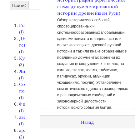
Найти:
схема документированной
истории древнейшей Руси)
Обзор исторических событий,
Готика
спровоцированных и
(1)
системнообразованных глобальными
ДНК-
сдвигами климата голоцена, так или
иначе касающихся древней русской
генеалогия
истории и так или иначе отражённых в
(1)
подлинных документах времени их
Кубань
создания (в сооружениях, в полях, на
(3)
камнях, стелах, костях, табличках,
Лирика
папирусах, оружии, амуниции,
(1)
украшениях, посуде). Установление
Современная
семантического единства разнородных
поэзия
и разновременных сообщений и
(1)
закономерной целостности
Философия
исторического события бытия.
(1)
Прописи Онфима (Содержание
авангард
Назад
и приёмы грамотности и
(1)
образованности на Руси при
археология
начале письма на примере)
(2)