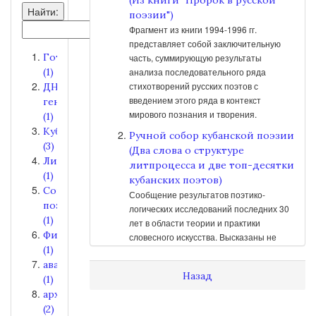
Найти:
поэзии")
Фрагмент из книги 1994-1996 гг.
представляет собой заключительную
Готика
часть, суммирующую результаты
(1)
анализа последовательного ряда
стихотворений русских поэтов с
ДНК-
введением этого ряда в контекст
генеалогия
мирового познания и творения.
(1)
Кубань
Ручной собор кубанской поэзии
(3)
(Два слова о структуре
Лирика
литпроцесса и две топ-десятки
(1)
кубанских поэтов)
Современная
Сообщение результатов поэтико-
поэзия
логических исследований последних 30
(1)
лет в области теории и практики
Философия
словесного искусства. Высказаны не
(1)
столько общие соображения, сколько
авангард
прикладные и популярные наблюдения,
Назад
(1)
а также впервые приведены списки
самых энергетических и мастеровых
археология
ныне здравствующих поэтов, так или
(2)