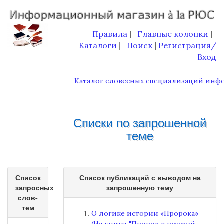
Правила
Главные колонки
|
|
Каталоги
Поиск
Регистрация/
|
|
Вход
Каталог словесных специализаций инф
Списки по запрошенной
теме
Список
Список публикаций с выводом на
запросных
запрошенную тему
слов-
тем
О логике истории «Пророка»
(Из книги "Пророк в русской