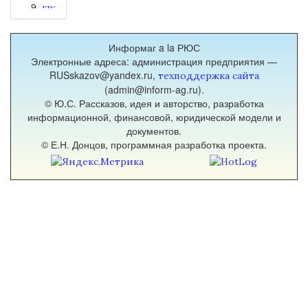
иначе рождённых Кубанью.
грамоты
(1)
деньги
Информаг a la РЮС
(1)
Электронные адреса: администрация предприятия —
жанр
RUSskazov@yandex.ru,
техподдержка сайта
(1)
(admin@inform-ag.ru).
законы
© Ю.С. Рассказов, идея и авторство, разработка
поэтики
информационной, финансовой, юридической модели и
(1)
документов.
звукокоды
© Е.Н. Донцов, программная разработка проекта.
(1)
имяславие
(1)
историология
(2)
история
(1)
история
литературы
(5)
книжность