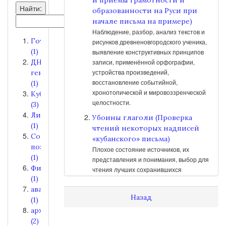
Найти:
образованности на Руси при
начале письма на примере)
Наблюдение, разбор, анализ текстов и
Готика
рисунков древненовгородского ученика,
(1)
выявление конструктивных принципов
ДНК-
записи, применённой орфографии,
устройства произведений,
генеалогия
восстановление событийной,
(1)
хронотопической и мировоззренческой
Кубань
целостности.
(3)
Лирика
Убоины глаголи (Проверка
(1)
чтений некоторых надписей
Современная
«кубанского» письма)
поэзия
Плохое состояние источников, их
(1)
представления и понимания, выбор для
Философия
чтения лучших сохранившихся
(1)
надписей на предметах с ясным
авангард
назначением, внимательный осмотр
Назад
(1)
фотографий, обнаружение
разнослойности написаний,
археология
предположение первоначальных
(2)