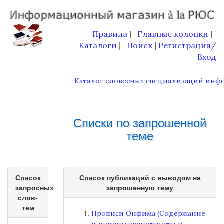
Правила
Главные колонки
|
|
Каталоги
Поиск
Регистрация/
|
|
Вход
Каталог словесных специализаций инф
Списки по запрошенной
теме
Список
Список публикаций с выводом на
запросных
запрошенную тему
слов-
тем
Прописи Онфима (Содержание
и приёмы грамотности и